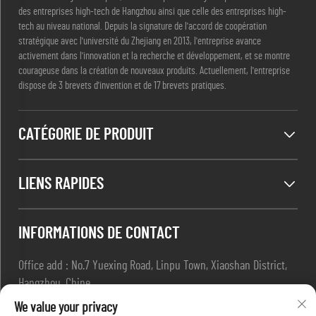
des entreprises high-tech de Hangzhou ainsi que celle des entreprises high-
tech au niveau national. Depuis la signature de l'accord de coopération
stratégique avec l'université du Zhejiang en 2013, l'entreprise avance
activement dans l'innovation et la recherche et développement, et se montre
courageuse dans la création de nouveaux produits. Actuellement, l'entreprise
dispose de 3 brevets d'invention et de 17 brevets pratiques.
CATÉGORIE DE PRODUIT
LIENS RAPIDES
INFORMATIONS DE CONTACT
Office add : No.7 Yuexing Road, Linpu Town, Xiaoshan District,
Hangzhou, Chine
E-mail :
[email protected]
We value your privacy