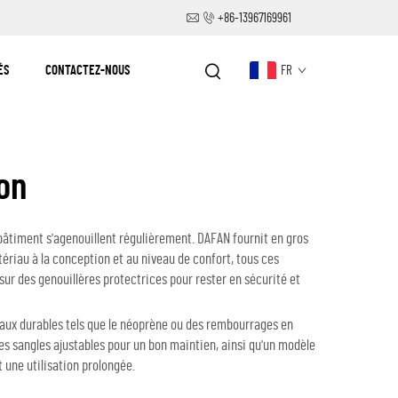
+86-13967169961
ÉS
CONTACTEZ-NOUS
FR
ton
u bâtiment s'agenouillent régulièrement. DAFAN fournit en gros
tériau à la conception et au niveau de confort, tous ces
sur des genouillères protectrices pour rester en sécurité et
riaux durables tels que le néoprène ou des rembourrages en
des sangles ajustables pour un bon maintien, ainsi qu'un modèle
t une utilisation prolongée.