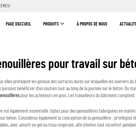
LÈMES!
PAGE D'ACCUEIL
PRODUITS
À PROPOS DE NOUS
ACTUALIT
nouillères pour travail sur bé
car elles protègent les genoux des surfaces dures sur lesquelles les ouvriers d
 puissiez bénéficier d'un soutien tout au long de la journée sur le béton. Du ma
genouillères
pour les acheteurs en gros. Les travailleurs du bâtiment comptent 
isée est également essentielle. Optez pour des genouillères fabriquées en maté
sur béton. Considérez également la conception de la genouillère : privilégiez 
tables, avec amorti en gel ou tissu respirant, afin d'éviter tout inconfort pendan