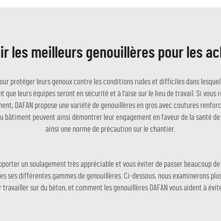
 les meilleurs genouillères pour les a
ur protéger leurs genoux contre les conditions rudes et difficiles dans lesquel
 que leurs équipes seront en sécurité et à l'aise sur le lieu de travail. Si vous
ment, DAFAN propose une variété de genouillères en gros avec coutures renforc
 du bâtiment peuvent ainsi démontrer leur engagement en faveur de la santé de 
ainsi une norme de précaution sur le chantier.
 apporter un soulagement très appréciable et vous éviter de passer beaucoup 
utes ses différentes gammes de genouillères. Ci-dessous, nous examinerons plusie
r travailler sur du béton, et comment les genouillères DAFAN vous aident à évit