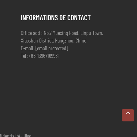
INFORMATIONS DE CONTACT
Office add : No.7 Yuexing Road, Linpu Town,
Xiaoshan District, Hangzhou, Chine
E-mail :
[email protected]
Tél :
+86-13967169961
fidentialité
-
Blog