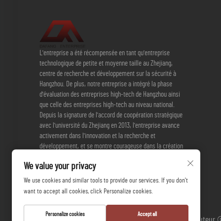
L'entreprise a été récompensée en tant qu'entreprise
technologique de petite et moyenne taille au Zhejiang,
centre de recherche et développement sur la sécurité à
Hangzhou. De plus, notre entreprise a intégré la phase
d'évaluation des entreprises high-tech de Hangzhou ainsi
que celle des entreprises high-tech au niveau national.
Depuis la signature de l'accord de coopération stratégique
avec l'université du Zhejiang en 2013, l'entreprise avance
activement dans l'innovation et la recherche et
développement, et se montre courageuse dans la création
de nouveaux produits. Actuellement, l'entreprise dispose de
We value your privacy
3 brevets d'invention et de 17 brevets pratiques.
We use cookies and similar tools to provide our services. If you don't
want to accept all cookies, click Personalize cookies.
Personalize cookies
Accept all
Droits d'auteur 