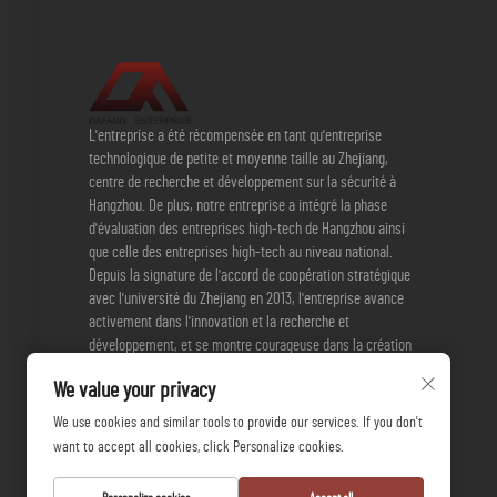
L'entreprise a été récompensée en tant qu'entreprise
technologique de petite et moyenne taille au Zhejiang,
centre de recherche et développement sur la sécurité à
Hangzhou. De plus, notre entreprise a intégré la phase
d'évaluation des entreprises high-tech de Hangzhou ainsi
que celle des entreprises high-tech au niveau national.
Depuis la signature de l'accord de coopération stratégique
avec l'université du Zhejiang en 2013, l'entreprise avance
activement dans l'innovation et la recherche et
développement, et se montre courageuse dans la création
de nouveaux produits. Actuellement, l'entreprise dispose de
We value your privacy
3 brevets d'invention et de 17 brevets pratiques.
We use cookies and similar tools to provide our services. If you don't
want to accept all cookies, click Personalize cookies.