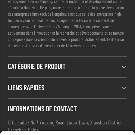
et moyenne taille au Zhejiang, centre de recherche et développement sur la
sécurité à Hangzhou. De plus, notre entreprise a intégré la phase d'évaluation
des entreprises high-tech de Hangzhou ainsi que celle des entreprises high-
tech au niveau national. Depuis la signature de l'accord de coopération
stratégique avec l'université du Zhejiang en 2013, l'entreprise avance
activement dans l'innovation et la recherche et développement, et se montre
courageuse dans la création de nouveaux produits. Actuellement, l'entreprise
dispose de 3 brevets d'invention et de 17 brevets pratiques.
CATÉGORIE DE PRODUIT
LIENS RAPIDES
INFORMATIONS DE CONTACT
Office add : No.7 Yuexing Road, Linpu Town, Xiaoshan District,
Hangzhou, Chine