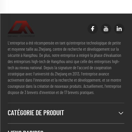
L'entreprise a été récompensée en tant qu'entreprise technologique de petite
et moyenne taille au Zhejiang, centre de recherche et développement sur la
sécurité à Hangzhou. De plus, notre entreprise a intégré la phase d'évaluation
des entreprises high-tech de Hangzhou ainsi que celle des entreprises high-
tech au niveau national. Depuis la signature de l'accord de coopération
stratégique avec l'université du Zhejiang en 2013, l'entreprise avance
activement dans l'innovation et la recherche et développement, et se montre
courageuse dans la création de nouveaux produits. Actuellement, l'entreprise
dispose de 3 brevets d'invention et de 17 brevets pratiques.
CATÉGORIE DE PRODUIT