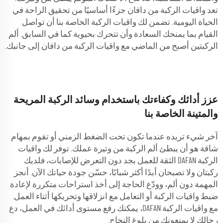
تعد واقيات الركبة من دافان جزءًا أساسيًا من تحقيق الراحة في
الحياة اليومية. تضمن لك واقيات الركبة الخاصة بنا أن تواصل
القيام بما يمنحك السعادة وأن تتحرك بحيوية كما في السابق. ألم
الركبتين أصبح من الماضي مع واقيات الركبة من دافان إلى جانبك.
عزز أدائك وكفاءتك باستخدام وسائد الركبة المريحة
والمتينة الخاصة بنا
آخر شيء تريده عندما تكون تحت الضغط الزمني أو تقوم بمهام
شاقة هو أن يبطئ ألم الركبة من وتيرة عملك. توفر لك واقيات
الركبة DAFAN الثقة للعمل بجد دون التعرض للإصابات، فلديك
ركبتان ولا تصبحان أبدًا أكثر شبابًا، حسّن جودة حياتك الآن. أنجز
المهمة دون ألم، وودّع الحاجة إلى أخذ استراحات متكررة لإعادة
ضبط واقيات الركبة أو التعامل مع انزلاقها وتحريكها أثناء العمل.
مع واقيات الركبة DAFAN، يمكنك رفع مستوى أدائك في العمل، دع
رجالك لا يمنعونك من بلوغ النجاح.