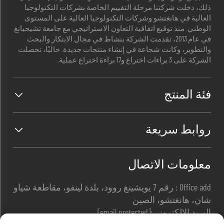
ذلك، دخلت شركتنا مرحلة التقييم الخاصة بشركات التكنولوجيا
العالية في هانغتشو وشركات التكنولوجيا العالية على المستوى
الوطني. منذ توقيع اتفاقية التعاون الاستراتيجي مع جامعة تشيجيانغ
في عام 2013، تقدمت الشركة بنشاط في مجال الابتكار والبحث
والتطوير، وكانت شجاعة في إنشاء منتجات جديدة. حاليًا، تحصلت
الشركة على 3 براءات اختراع و17 براءة اختراع عملية.
فئة المنتج
روابط سريعة
معلومات الاتصال
Office add : رقم 7 يويشينغ روود، بلدة لينفو، مقاطعة شياو
شان، هانغتشو، الصين
البريد الإلكتروني:
[email protected]