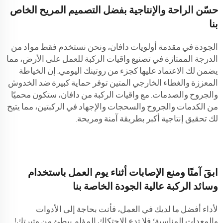
حسّن الراحة والإنتاجية بفضل التصميم المريح الخاص
بنا
الجودة في مقدمة أولويات دافان، ونحن نستخدم فقط مواد من
الدرجة الممتازة في تصنيع واقيات الركبة للعمل على الأرض، مما
يضمن لك الاعتماد عليها كجزء من روتينك اليومي. إن الخياطة
المعززة والغطاء الخارجي المتين توفر حماية كبيرة ضد الخدوش
والجروح والصدمات. مع واقيات الركبة من دافان، ستكون محميًا
من الكدمات والجروح والسحجات والإجهاد في الركبتين، مما يتيح
لك تحقيق إنتاجية أكبر بطريقة آمنة ومريحة.
ابقَ آمنًا ومنع الإصابات أثناء يوم العمل باستخدام
وسائد الركبة عالية الجودة الخاصة بنا
لأداء أفضل ما لديك في العمل، فأنت بحاجة إلى الأدوات
والمعدات المناسبة؛ فلا تدع الاحتكاك المؤلم يبطئ من وتيرتك!