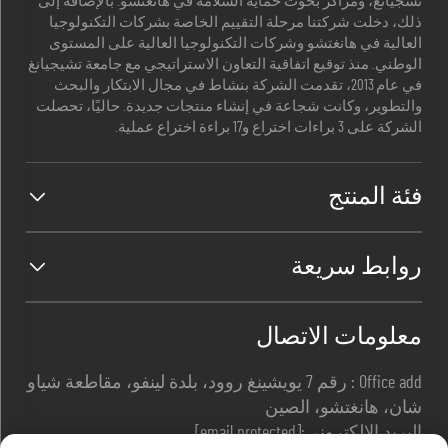
تشجيانغ، ومراكز بحوث حماية السلامة في هانغتشو. بالإضافة إلى
ذلك، دخلت شركتنا مرحلة التقييم الخاصة بشركات التكنولوجيا
العالية في هانغتشو وشركات التكنولوجيا العالية على المستوى
الوطني. منذ توقيع اتفاقية التعاون الاستراتيجي مع جامعة تشيجيانغ
في عام 2013، تقدمت الشركة بنشاط في مجال الابتكار والبحث
والتطوير، وكانت شجاعة في إنشاء منتجات جديدة. حاليًا، تحصلت
الشركة على 3 براءات اختراع و17 براءة اختراع عملية.
فئة المنتج
روابط سريعة
معلومات الاتصال
Office add : رقم 7 يويشينغ روود، بلدة لينفو، مقاطعة شياو
شان، هانغتشو، الصين
البريد الإلكتروني:
[email protected]