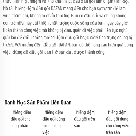
thực hiện một nhiệm vụ khó khăn là bị đau đầu gối làm chậm tiến độ.
Mô tả: Miếng đệm đầu gối DAFAN mang đến cho bạn sự tự tin để làm
việc chăm chỉ, không bị chấn thương. Bạn có đầu gối và chúng không
còn trẻ nữa, hãy cải thiện chất lượng cuộc sống của bạn ngay bây giờ.
Hoàn thành công việc mà không bị đau, quên đi việc phải liên tục nghỉ
giải lao để điều chỉnh miếng đệm đầu gối hoặc xử lý tình trạng chúng bị
trượt. Với miếng đệm đầu gối DAFAN, bạn có thể nâng cao hiệu quả công
việc, đừng để đầu gối cản trở bạn đạt được thành công.
Danh Mục Sản Phẩm Liên Quan
Miếng đệm
Miếng đệm
Miếng đệm
Miếng đệm
đầu gối cho
đầu gối dùng
đầu gối trên
đầu gối dùng
công nhân
trong công
sàn
cho công việc
việc
trên sàn