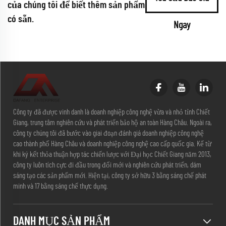
của chúng tôi để biết thêm sản phẩm
có sẵn.
Ngay
Công ty đã được vinh danh là doanh nghiệp công nghệ vừa và nhỏ tỉnh Chiết
Giang, trung tâm nghiên cứu và phát triển bảo hộ an toàn Hàng Châu. Ngoài ra,
công ty chúng tôi đã bước vào giai đoạn đánh giá doanh nghiệp công nghệ
cao thành phố Hàng Châu và doanh nghiệp công nghệ cao cấp quốc gia. Kể từ
khi ký kết thỏa thuận hợp tác chiến lược với Đại học Chiết Giang năm 2013,
công ty luôn tích cực đi đầu trong đổi mới và nghiên cứu phát triển, dám
sáng tạo các sản phẩm mới. Hiện tại, công ty sở hữu 3 bằng sáng chế phát
minh và 17 bằng sáng chế thực dụng.
DANH MỤC SẢN PHẨM