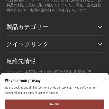
社は積極的にイノベーションおよび研究開発を推進し、新
製品の創造に果敢に取り組んできました。現在、当社は発
明特許を3件、実用新案特許を17件保有しています。
製品カテゴリー
クイックリンク
連絡先情報
Office add : 中国杭州市蕭山区臨浦鎮岳興路7号
メール:
[email protected]
We value your privacy
連絡先:
+86-13967169961
We use cookies and similar tools to provide our services. If you don't want to
accept all cookies, click Personalize cookies.
Copyright © 杭州大方安全株式会社 全著作権所有
Accept all