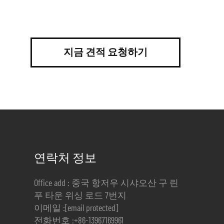
지금 견적 요청하기
연락처 정보
Office add : 중국 항저우 시샤오산 구 린
푸 타운 위싱 로드 7번지
이메일 :
[email protected]
전화번호 :
+86-13967169961