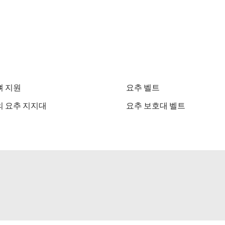
 지원
요추 벨트
 요추 지지대
요추 보호대 벨트