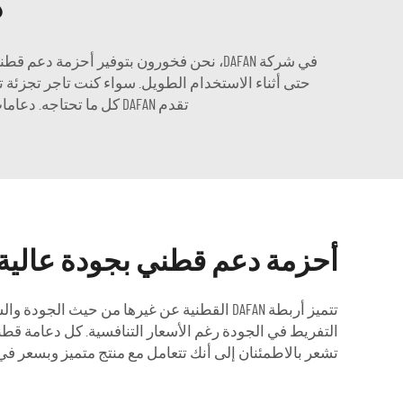
د
في شركة DAFAN، نحن فخورون بتوفير أحزم
حتى أثناء الاستخدام الطويل. سواء كنت تاجر تجزئة 
تقدم DAFAN كل ما تحتاجه. دعامات الظهر القطنية الخاصة بنا ذات جودة عالية ومتينة، ولهذا السبب تعد دعامة ظهر ممتازة لأي شخص.
أحزمة دعم قطني بجودة عالية 
تتميز أربطة DAFAN القطنية عن غيرها من حيث
التفريط في الجودة رغم الأسعار التنافسية. كل دعامة قطنية من
تشعر بالاطمئنان إلى أنك تتعامل مع منتج متميز وبسعر في