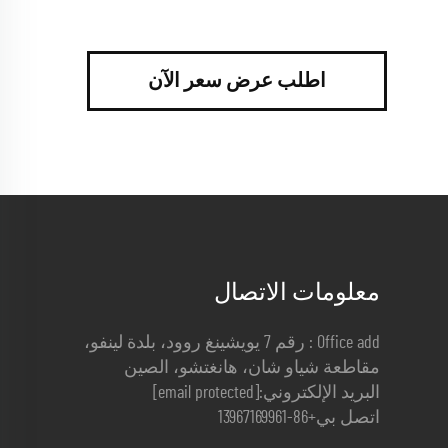
اطلب عرض سعر الآن
معلومات الاتصال
Office add : رقم 7 يويشينغ روود، بلدة لينفو،
مقاطعة شياو شان، هانغتشو، الصين
البريد الإلكتروني:
[email protected]
اتصل بي
+86-13967169961