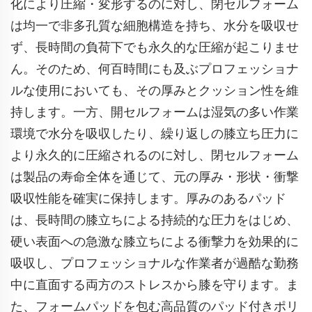
化により圧縮・変形するのに対し、閉セルフォーム
は均一で非多孔質な細胞構造を持ち、水分を吸収せ
ず、長時間の負荷下でも永久的な圧縮が起こりませ
ん。そのため、何百時間にも及ぶプロフェッショナ
ルな使用においても、その厚みとクッション性を維
持します。一方、開セルフォームは湿気の多い作業
環境で水分を吸収したり、繰り返しの膝立ち圧力に
より永久的に圧縮されるのに対し、閉セルフォーム
は製品の寿命全体を通じて、元の厚み・形状・衝撃
吸収性能を確実に保持します。厚みのあるパッド
は、長時間の膝立ちによる持続的な圧力をはじめ、
硬い表面への急激な膝立ちによる衝撃力を効果的に
吸収し、プロフェッショナルな作業者が過酷な勤務
中に直面する両方のストレスから膝を守ります。ま
た、フォームパッドを包む高品質のパッド付きポリ