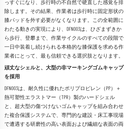
っすぐになり、歩行時の不自然で硬直した感覚を排
除します。その結果、作業者は歩行時に固定形状の
膝パッドを外す必要がなくなります。この全範囲に
わたる動きの実現により、DFN003は、ひざまずきか
ら歩行、登攀まで、作業サイクルのすべての段階で
一日中装着し続けられる本格的な膝保護を求める作
業者にとって、最も信頼できる選択肢となります。
頑丈なシェルと、大型の非マーキングゴムキャップ
を採用
DFN003は、耐久性に優れたポリプロピレン（PP）＋
熱可塑性エラストマー（TPR）製のハードシェル
と、超大型の傷つけないゴムキャップを組み合わせ
た複合保護システムで、専門的な建設・床工事現場
で遭遇する研磨性の高い表面および繊細な表面の両