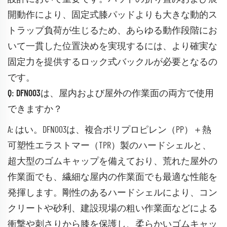
開動作により、固定式膝パッドよりも大きな動的ス
トラップ負荷が生じるため、あらゆる動作段階にお
いて一貫した位置決めを実現するには、より確実な
固定力を提供するロック式バックルが必要となるの
です。
Q: DFN003は、屋内および屋外の作業面の両方で使用
できますか？
A: はい。DFN003は、複合ポリプロピレン（PP）＋熱
可塑性エラストマー（TPR）製のハードシェルと、
超大型のゴムキャップを備えており、荒れた屋外の
作業面でも、繊細な屋内の作業面でも最適な性能を
発揮します。剛性のあるハードシェルにより、コン
クリートや砂利、建設現場の粗い作業面などによる
衝撃や刺さりから膝を保護し、柔らかいゴムキャッ