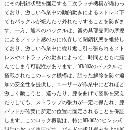
にその閉鎖状態を固定する二次ラッチ機構が備わっ
ており、激しい作業中の動的動きによるストレス下
でもバックルが緩んだり外れたりすることを防ぎま
す。一方、通常のバックルは、留め具部品間の摩擦
によるフィット感のみに依存して閉鎖状態を維持し
ており、激しい作業中に繰り返し引っ張られるスト
レスやストラップの動きによって、時間とともに緩
んでしまう可能性があります。DFN003のバックルに
搭載されたこのロック機構は、誤った解除を防ぐ追
加の安全性を提供し、ユーザーが作業中にどれほど
激しく動こうと、這ったり、膝を曲げて姿勢を変え
たりしても、ストラップの張力が一定に保たれ、膝
パッドが確実に所定の位置に固定されることを保証
します。このロック機能は、特にDFN003のヒンジ式
設計において重要です。パッドの折り畳みおよび展