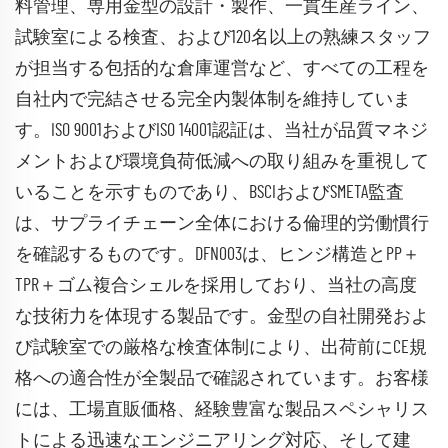
料管理、専用金型の設計・製作、一貫生産ライン、
試験室による検査、および120名以上の熟練スタッフ
が担当する包括的な倉庫運営など、すべての工程を
自社内で完結させる完全内製体制を維持していま
す。ISO 9001およびISO 14001認証は、当社が品質マネジ
メントおよび環境負荷低減への取り組みを重視して
いることを示すものであり、BSCIおよびSMETA監査
は、サプライチェーン全体における倫理的労働慣行
を確認するものです。DFN003は、ヒンジ構造とPP＋
TPR＋ゴム複合シェルを採用しており、当社の高度
な技術力を体現する製品です。金型の自社開発およ
び試験室での厳格な検査体制により、出荷前にCE規
格への適合性が全製品で確認されています。お客様
には、工場直販価格、経験豊富な製品スペシャリス
トによる迅速なエンジニアリング対応、そして建