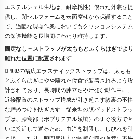
エステルシェル生地は、耐摩耗性に優れた外装を提
供し、閉セルフォームを表面摩耗から保護すること
で、過酷な現場作業においてもクッションシステム
の保護機能を長期間にわたり維持します。
固定なし — ストラップが太ももとふくらはぎでより
離れた位置に配置されます
DFN003の幅広エラスティックストラップは、太もも
とふくらはぎにやや離れた位置で装着されるよう設
計されており、長時間の膝立ちや活発な動作中に、
近接配置のストラップ構成が引き起こす膝裏の不快
な締めつけを防ぎます。従来型の膝パッドストラッ
プは、膝窩部（ポプリテアル領域）のすぐ後方で互
いに接近して通るため、血流を制限し、しびれを引
き起こしたり、膝関節後方の敏感な腱や血管に不快