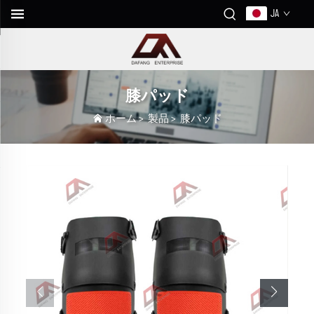
JA
膝パッド
ホーム
>
製品
>
膝パッド