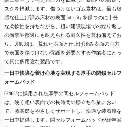
材に集中して与える圧力を低減し、表面への損傷リ
スクを軽減します。傷つけないゴム素材は、最も敏
感な仕上げ済み床材の表面 integrity を保つのに十分
な柔軟性を持ちながら、粗い建設現場での繰り返し
の衝撃や擦過にも耐えられる耐久性を兼ね備えてお
り、DFN003は、荒れた表面と仕上げ済み表面の両方
で表面を傷つけない保護を必要とする作業者にとっ
て真に多用途な製品です。
一日中快適な着け心地を実現する厚手の閉鎖セルフ
ォームパッド
DFN003に採用された厚手の閉セルフォームパッド
は、硬く粗い表面での長時間の膝立ち作業におい
て、膝関節をやさしくサポートし、快適な装着感を
一日中提供します。開セルフォームパッドが経年劣