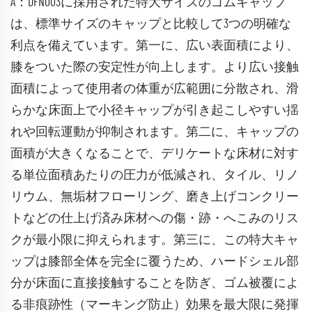
A：DFN003に採用された特大サイズのゴムキャップ
は、標準サイズのキャップと比較して3つの明確な
利点を備えています。第一に、広い表面積により、
膝をついた際の安定性が向上します。より広い接触
面積によって使用者の体重が広範囲に分散され、滑
らかな床面上で小径キャップが引き起こしやすい揺
れや回転運動が抑制されます。第二に、キャップの
面積が大きくなることで、デリケートな床材に対す
る単位面積あたりの圧力が低減され、タイル、リノ
リウム、無垢材フローリング、磨き上げコンクリー
トなどの仕上げ済み床材への傷・跡・へこみのリス
クが最小限に抑えられます。第三に、この特大キャ
ップは膝部全体を完全に覆うため、ハードシェル部
分が床面に直接接触することを防ぎ、ゴム被覆によ
る非痕跡性（マーキング防止）効果を最大限に発揮