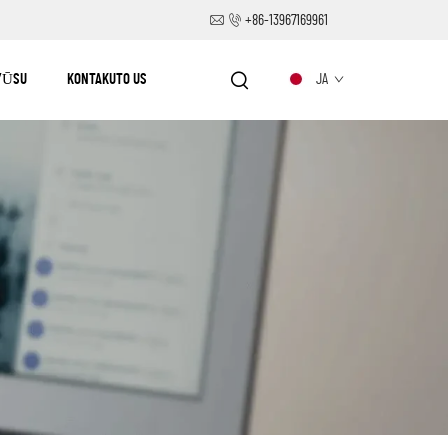
+86-13967169961
YŪSU
KONTAKUTO US
JA