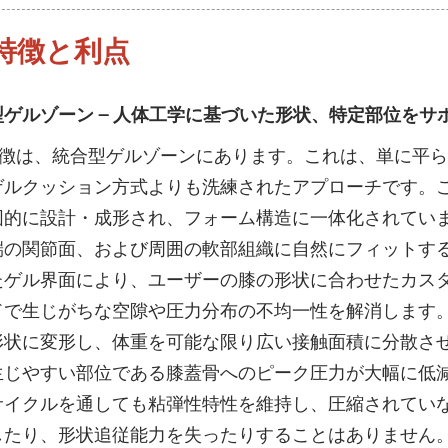
特徴と利点
ゲルゾーン — 人体工学に基づいた形状、特定部位をサ
3の特徴は、統合型ゲルゾーンにあります。これは、単に平
ゲルクッション方式よりも洗練されたアプローチです。
図的に設計・成形され、フォーム構造に一体化されてい
端の関節面、および周囲の軟部組織に自然にフィットす
たゲル界面により、ユーザーの膝の形状に合わせたカス
ドで生じがちな空隙や圧力分布の不均一性を解消します
形状に変形し、体重を可能な限り広い接触面積に分散さ
生じやすい部位である膝蓋骨へのピーク圧力が大幅に低
サイクルを通しても粘弾性特性を維持し、圧縮されていな
したり、形状追従能力を失ったりすることはありません。そ