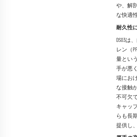
や、解
な快適
耐久性に
DS0
レン（
量とい
手が悪
場にお
な接触
不可欠
キャッ
らも長
提供し