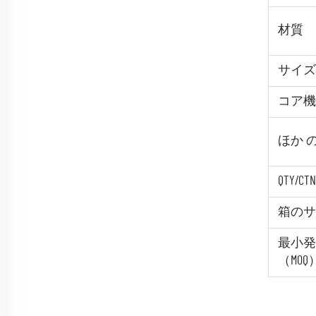
材質
サイズ
コア機
ほか 
QTY/CTN
箱のサ
最小発
（MOQ