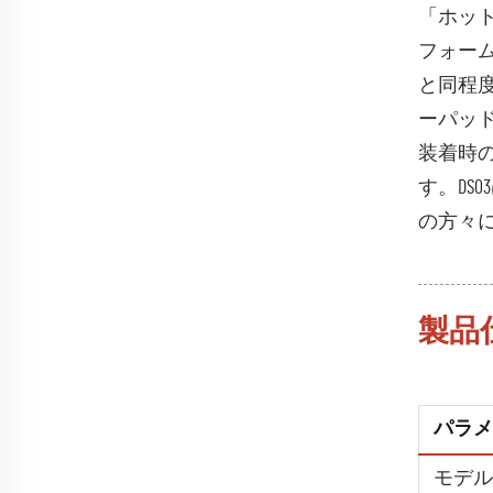
「ホッ
フォー
と同程
ーパッ
装着時
す。D
の方々
製品
パラメ
モデル