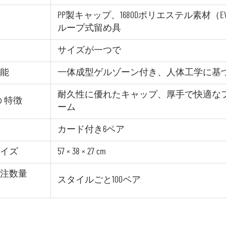
PP製キャップ、1680Dポリエステル素材
ループ式留め具
サイズが一つで
能
一体成型ゲルゾーン付き、人体工学に基
耐久性に優れたキャップ、厚手で快適な
の 特徴
ーム
カード付き6ペア
イズ
57 × 38 × 27 cm
注数量
スタイルごと100ペア
）