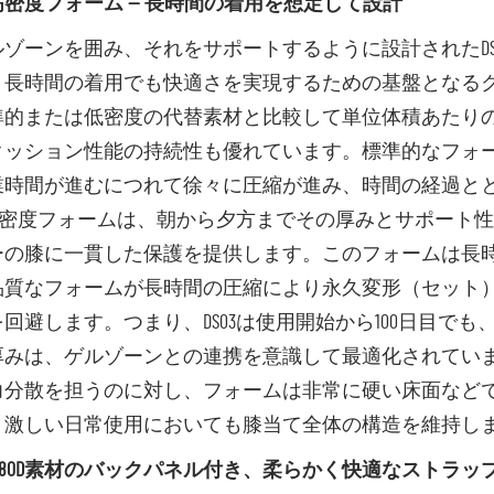
密度フォーム — 長時間の着用を想定して設計
ルゾーンを囲み、それをサポートするように設計されたDS
、長時間の着用でも快適さを実現するための基盤となる
準的または低密度の代替素材と比較して単位体積あたり
クッション性能の持続性も優れています。標準的なフォ
業時間が進むにつれて徐々に圧縮が進み、時間の経過と
3の高密度フォームは、朝から夕方までその厚みとサポート
ーの膝に一貫した保護を提供します。このフォームは長
品質なフォームが長時間の圧縮により永久変形（セット
回避します。つまり、DS03は使用開始から100日目で
厚みは、ゲルゾーンとの連携を意識して最適化されてい
力分散を担うのに対し、フォームは非常に硬い床面など
、激しい日常使用においても膝当て全体の構造を維持し
680D素材のバックパネル付き、柔らかく快適なストラッ