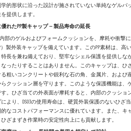
剖学的形状に沿った設計が施されていない単純なゲルパ
性を提供します。
優れたPP製キャップ — 製品寿命の延長
3は、内部のゲルおよびフォームクッションを、摩耗や衝撃
PP）製外装キャップを備えています。このPP素材は、高
う特長を兼ね備えており、堅牢なシェル保護を提供しな
くなったりすることはありません。このキャップは、ひ
ける粗いコンクリートや鋭利な石の角、金属片、および
からクッション層を守ります。このような保護機能は、
です。ひざ当ての外表面が摩耗すると、内部のクッション
プにより、DS03の使用寿命は、硬質外装保護のないひざ
期的なコストパフォーマンスに優れています。また、キ
、ひざまずき作業時の安定性向上にも貢献します。