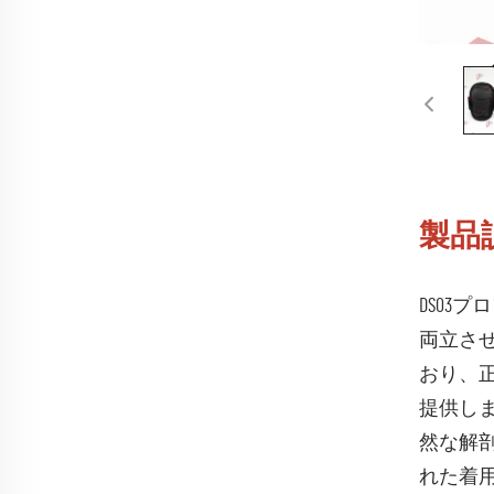
製品
DS0
両立さ
おり、
提供し
然な解
れた着