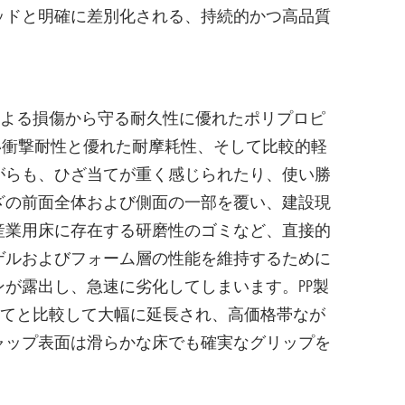
ッドと明確に差別化される、持続的かつ高品質
による損傷から守る耐久性に優れたポリプロピ
い衝撃耐性と優れた耐摩耗性、そして比較的軽
がらも、ひざ当てが重く感じられたり、使い勝
ざの前面全体および側面の一部を覆い、建設現
産業用床に存在する研磨性のゴミなど、直接的
ゲルおよびフォーム層の性能を維持するために
が露出し、急速に劣化してしまいます。PP製
当てと比較して大幅に延長され、高価格帯なが
ャップ表面は滑らかな床でも確実なグリップを