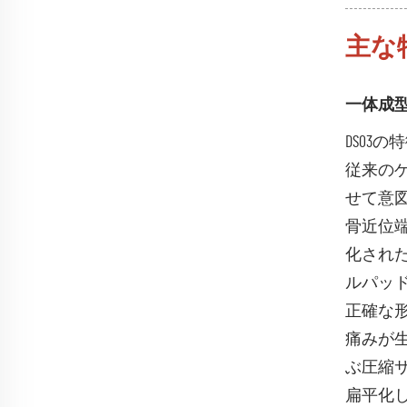
主な
一体成型
DS0
従来の
せて意
骨近位
化され
ルパッ
正確な
痛みが
ぶ圧縮
扁平化