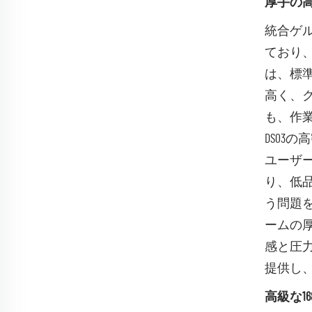
厚手の高
統合ゲ
ており
は、標
高く、
も、作
DS0
ユーザ
り、低
う問題を
ームの
感と圧
提供し
高級な1