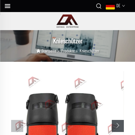
DE
Knieschützer
Startseite
>
Produkte
>
Knieschützer