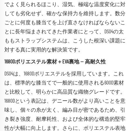
でよく見られるほこり、湿気、極端な温度変化に対
しても劣化せず、確かな保持力を維持します。数分
ごとに何度も膝当てを上げ直さなければならないこ
とに長年悩まされてきた作業者にとって、DS04の太
ももストラップシステムは、こうした根深い課題に
対する真に実用的な解決策です。
1680Dポリエステル素材＋EVA裏地 — 高耐久性
DS04は、1680Dポリエステルを採用しています。これ
は、標準的な膝当てで一般的に使用される600D素材
と比較して、明らかに高品質な織物グレードです。
1680Dという表記は、デニール数がより高いことを意
味し、個々の糸が太く、編み目が密であるため、引
き裂き強度、耐摩耗性、および全体的な構造的堅牢
性が大幅に向上します。さらに、ポリエステル表地