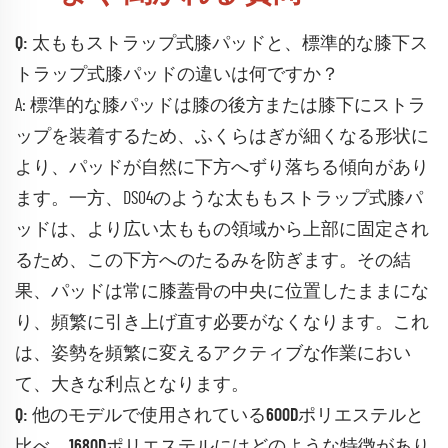
Q: 太ももストラップ式膝パッドと、標準的な膝下ス
トラップ式膝パッドの違いは何ですか？
A: 標準的な膝パッドは膝の後方または膝下にストラ
ップを装着するため、ふくらはぎが細くなる形状に
より、パッドが自然に下方へずり落ちる傾向があり
ます。一方、DS04のような太ももストラップ式膝パ
ッドは、より広い太ももの領域から上部に固定され
るため、この下方へのたるみを防ぎます。その結
果、パッドは常に膝蓋骨の中央に位置したままにな
り、頻繁に引き上げ直す必要がなくなります。これ
は、姿勢を頻繁に変えるアクティブな作業におい
て、大きな利点となります。
Q: 他のモデルで使用されている600Dポリエステルと
比べ、1680Dポリエステルにはどのような特徴があり