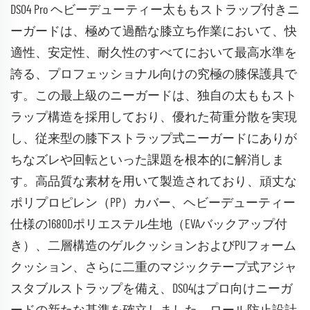
DS04 Pro ヘビーデューティー太ももストラップ付きニ
ーガードは、極めて過酷な膝立ち作業において、快
適性、安定性、耐久性のすべてにおいて最高水準を
誇る、プロフェッショナル向けの究極の膝保護具で
す。この最上級のニーガードは、独自の太ももスト
ラップ構造を採用しており、優れた荷重分散を実現
し、従来型の膝下ストラップ式ニーガードにありが
ちなズレや回転といった課題を根本的に解消しま
す。高品質な素材を用いて製造されており、頑丈な
ポリプロピレン（PP）カバー、ヘビーデューティー
仕様の1680Dポリエステル生地（EVAバックアップ付
き）、二層構造のゲルクッションおよびPUフォーム
クッション、さらに二重のマジックテープ式アジャ
スタブルストラップを備え、DS04はプロ向けニーガ