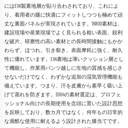
にはEVA製裏地層が貼り合わされており、これによ
り、着用者の腿に快適にフィットしつつも極めて頑
丈な裏面パネルが実現されています。1680D素材は、
建設現場や産業現場でよく見られる粗い表面、鋭利
な破片、研磨性の高い素材との長時間接触にもかか
わらず、ほつれ、引き裂き、表面摩耗に強く、耐久
性に優れています。EVA裏地は薄いクッション層とし
て機能し、作業用パンツ越しに生地の質感を感じさ
せないだけでなく、わずかな追加の湿気管理機能も
備えています。つまり、汗を皮膚から素早く吸い上
げて蒸れを防ぎます。DS04の素材選定は、プロフェ
ッショナル向けの長期使用を念頭に置いた設計思想
を反映しており、数カ月ではなく、何年もの日常的
な過酷な使用に耐えるよう設計された膝当てです。