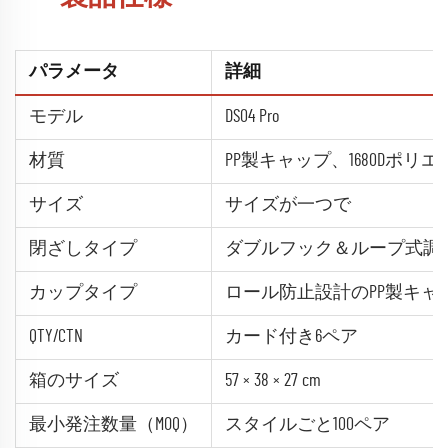
パラメータ
詳細
モデル
DS04 Pro
材質
PP製キャップ、1680Dポ
サイズ
サイズが一つで
閉ざしタイプ
ダブルフック＆ループ式調
カップタイプ
ロール防止設計のPP製キャ
QTY/CTN
カード付き6ペア
箱のサイズ
57 × 38 × 27 cm
最小発注数量（MOQ）
スタイルごと100ペア