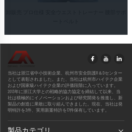
卸販売 プロ仕様 安全ウエストトレーナー 腰部サポ
ートベルト
当社は浙江省中小技術企業、杭州市安全防護R＆Dセンター
として表彰されました。また、当社は杭州市ハイテク企業
および国家級ハイテク企業の評価段階に入っています。
2013年に浙江大学との戦略的協力協定を締結して以来、当
社は積極的にイノベーションおよび研究開発を推進し、新
製品の創造に果敢に取り組んできました。現在、当社は発
明特許を3件、実用新案特許を17件保有しています。
製品カテゴリ