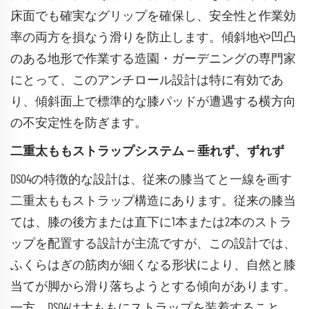
床面でも確実なグリップを確保し、安全性と作業効
率の両方を損なう滑りを防止します。傾斜地や凹凸
のある地形で作業する造園・ガーデニングの専門家
にとって、このアンチロール設計は特に有効であ
り、傾斜面上で標準的な膝パッドが遭遇する横方向
の不安定性を防ぎます。
二重太ももストラップシステム — 垂れず、ずれず
DS04の特徴的な設計は、従来の膝当てと一線を画す
二重太ももストラップ構造にあります。従来の膝当
ては、膝の後方または直下に1本または2本のストラ
ップを配置する設計が主流ですが、この設計では、
ふくらはぎの筋肉が細くなる形状により、自然と膝
当てが脚から滑り落ちようとする傾向があります。
一方、DS04は太ももにストラップを装着すること