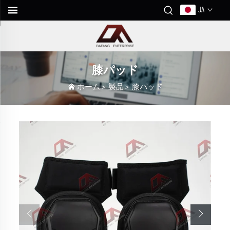
JA
膝パッド
ホーム
>
製品
>
膝パッド