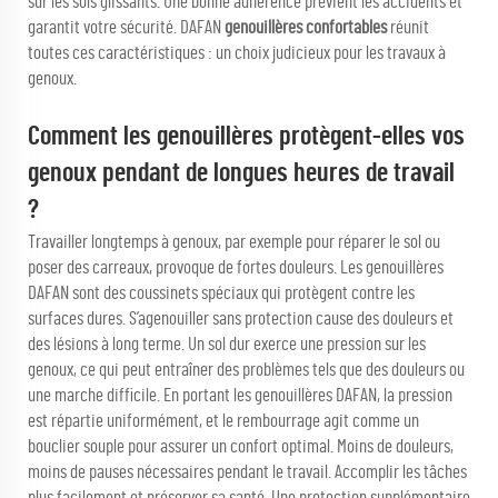
sur les sols glissants. Une bonne adhérence prévient les accidents et
garantit votre sécurité. DAFAN
genouillères confortables
réunit
toutes ces caractéristiques : un choix judicieux pour les travaux à
genoux.
Comment les genouillères protègent-elles vos
genoux pendant de longues heures de travail
?
Travailler longtemps à genoux, par exemple pour réparer le sol ou
poser des carreaux, provoque de fortes douleurs. Les genouillères
DAFAN sont des coussinets spéciaux qui protègent contre les
surfaces dures. S’agenouiller sans protection cause des douleurs et
des lésions à long terme. Un sol dur exerce une pression sur les
genoux, ce qui peut entraîner des problèmes tels que des douleurs ou
une marche difficile. En portant les genouillères DAFAN, la pression
est répartie uniformément, et le rembourrage agit comme un
bouclier souple pour assurer un confort optimal. Moins de douleurs,
moins de pauses nécessaires pendant le travail. Accomplir les tâches
plus facilement et préserver sa santé. Une protection supplémentaire