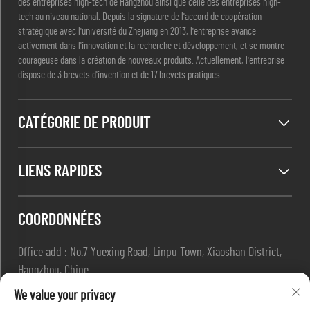
des entreprises high-tech de Hangzhou ainsi que celle des entreprises high-
tech au niveau national. Depuis la signature de l'accord de coopération
stratégique avec l'université du Zhejiang en 2013, l'entreprise avance
activement dans l'innovation et la recherche et développement, et se montre
courageuse dans la création de nouveaux produits. Actuellement, l'entreprise
dispose de 3 brevets d'invention et de 17 brevets pratiques.
CATÉGORIE DE PRODUIT
LIENS RAPIDES
COORDONNÉES
Office add : No.7 Yuexing Road, Linpu Town, Xiaoshan District,
Hangzhou, Chine
E-mail :
[email protected]
We value your privacy
Tél. :
+86-13967169961