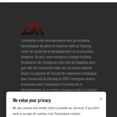
L'entreprise a été récompensée en tant qu'entreprise
technologique de petite et moyenne taille au Zhejiang,
centre de recherche et développement sur la sécurité à
Hangzhou. De plus, notre entreprise a intégré la phase
d'évaluation des entreprises high-tech de Hangzhou ainsi
que celle des entreprises high-tech au niveau national.
Depuis la signature de l'accord de coopération stratégique
avec l'université du Zhejiang en 2013, l'entreprise avance
activement dans l'innovation et la recherche et
développement, et se montre courageuse dans la création
de nouveaux produits. Actuellement, l'entreprise dispose de
We value your privacy
3 brevets d'invention et de 17 brevets pratiques.
We use cookies and similar tools to provide our services. If you don't
want to accept all cookies, click Personalize cookies.