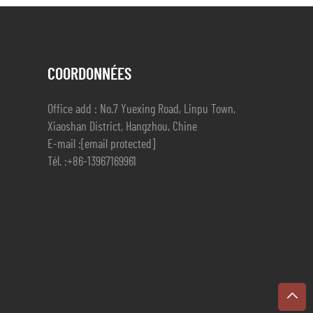
COORDONNÉES
Office add : No.7 Yuexing Road, Linpu Town,
Xiaoshan District, Hangzhou, Chine
E-mail :
[email protected]
Tél. :
+86-13967169961