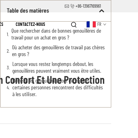
+86-13967169961
Table des matières
ÉS
CONTACTEZ-NOUS
FR
Que rechercher dans de bonnes genouillères de
travail pour un achat en gros ?
Où acheter des genouillères de travail pas chères
en gros ?
Lorsque vous restez longtemps debout, les
genouillères peuvent vraiment vous être utiles.
 Confort Et Une Protection
Même si les genouillères sont excellentes,
certaines personnes rencontrent des difficultés
à les utiliser.