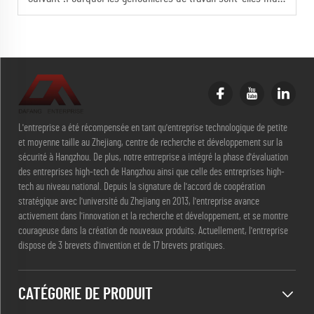
L'entreprise a été récompensée en tant qu'entreprise technologique de petite
et moyenne taille au Zhejiang, centre de recherche et développement sur la
sécurité à Hangzhou. De plus, notre entreprise a intégré la phase d'évaluation
des entreprises high-tech de Hangzhou ainsi que celle des entreprises high-
tech au niveau national. Depuis la signature de l'accord de coopération
stratégique avec l'université du Zhejiang en 2013, l'entreprise avance
activement dans l'innovation et la recherche et développement, et se montre
courageuse dans la création de nouveaux produits. Actuellement, l'entreprise
dispose de 3 brevets d'invention et de 17 brevets pratiques.
CATÉGORIE DE PRODUIT