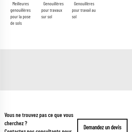
Meilleures
Genouillères
Genouillères
genouillères
pour travaux
pour travail au
pour la pose
sur sol
sol
de sols
Vous ne trouvez pas ce que vous
cherchez ?
Demandez un devis
Contactez nos consultants pour