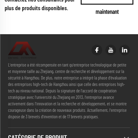
plus de produits disponibles.
maintenant
L'entreprise a été récompensée en tant qu'entreprise technologique de petite
et moyenne taille au Zhejiang, centre de recherche et développement sur la
sécurité à Hangzhou. De plus, notre entreprise a intégré la phase d'évaluation
des entreprises high-tech de Hangzhou ainsi que celle des entreprises high-
tech au niveau national. Depuis la signature de l'accord de coopération
stratégique avec l'université du Zhejiang en 2013, l'entreprise avance
activement dans l'innovation et la recherche et développement, et se montre
courageuse dans la création de nouveaux produits. Actuellement, l'entreprise
dispose de 3 brevets d'invention et de 17 brevets pratiques.