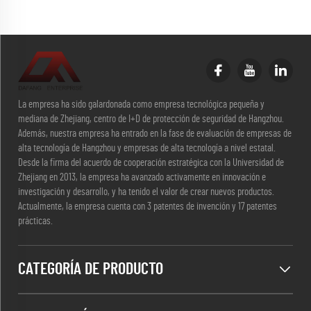
La empresa ha sido galardonada como empresa tecnológica pequeña y
mediana de Zhejiang, centro de I+D de protección de seguridad de Hangzhou.
Además, nuestra empresa ha entrado en la fase de evaluación de empresas de
alta tecnología de Hangzhou y empresas de alta tecnología a nivel estatal.
Desde la firma del acuerdo de cooperación estratégica con la Universidad de
Zhejiang en 2013, la empresa ha avanzado activamente en innovación e
investigación y desarrollo, y ha tenido el valor de crear nuevos productos.
Actualmente, la empresa cuenta con 3 patentes de invención y 17 patentes
prácticas.
CATEGORÍA DE PRODUCTO