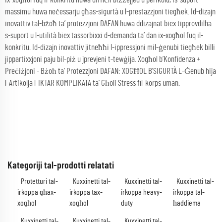
massimu huwa neċessarju għas-sigurtà u l-prestazzjoni tiegħek. Id-dizajn
inovattiv tal-bżoħ ta’ protezzjoni DAFAN huwa ddizajnat biex tipprovdilha
s-suport u l-utilità biex tassorbixxi d-demanda ta’ dan ix-xogħol fuq il-
konkritu. Id-dizajn inovattiv jitneħħi l-ippressjoni mil-ġenubi tiegħek billi
jippartixxjoni paju bil-piż u jprevjeni t-tewġija. Xogħol b’Konfidenza +
Preċiżjoni - Bżoħ ta’ Protezzjoni DAFAN: XOGĦOL B’SIGURTÀ L-Ġenub hija
l-Artikolja l-IKTAR KOMPLIKATA ta’ Għoli Stress fil-korps uman.
Kategoriji tal-prodotti relatati
Protetturi tal-
Kuxxinetti tal-
Kuxxinetti tal-
Kuxxinetti tal-
irkoppa għax-
irkoppa tax-
irkoppa heavy-
irkoppa tal-
xogħol
xogħol
duty
ħaddiema
Kuxxinetti tal-
Kuxxinetti tal-
Kuxxinetti tal-