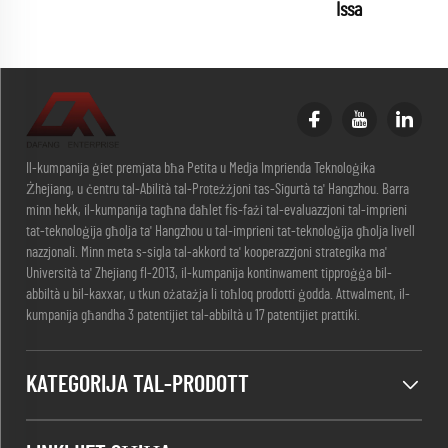
Issa
Il-kumpanija ġiet premjata bħa Petita u Medja Imprienda Teknoloġika
Żhejiang, u ċentru tal-Abilità tal-Proteżżjoni tas-Sigurtà ta' Hangzhou. Barra
minn hekk, il-kumpanija tagħna daħlet fis-fażi tal-evaluazzjoni tal-imprieni
tat-teknoloġija għolja ta' Hangzhou u tal-imprieni tat-teknoloġija għolja livell
nazzjonali. Minn meta s-sigla tal-akkord ta' kooperazzjoni strategika ma'
Università ta' Zhejiang fl-2013, il-kumpanija kontinwament tipproġġa bil-
abbiltà u bil-kaxxar, u tkun ożatażja li toħloq prodotti ġodda. Attwalment, il-
kumpanija għandha 3 patentijiet tal-abbiltà u 17 patentijiet prattiki.
KATEGORIJA TAL-PRODOTT