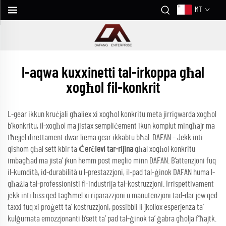
MT
l-aqwa kuxxinetti tal-irkoppa għal
xogħol fil-konkrit
L-gear ikkun kruċjali għaliex xi xogħol konkritu meta jirrigwarda xogħol
b’konkritu, il-xogħol ma jistax sempliċement ikun komplut mingħajr ma
tħejjel direttament dwar liema gear ikkabtu bħal. DAFAN – Jekk inti
qishom għal sett kbir ta
Ċerċievi tar-rijina
għal xogħol konkritu
imbagħad ma jista’ jkun hemm post meglio minn DAFAN. B’attenzjoni fuq
il-kumdità, id-durabilità u l-prestazzjoni, il-pad tal-ġinok DAFAN huma l-
għażla tal-professionisti fl-industrija tal-kostruzzjoni. Irrispettivament
jekk inti biss qed tagħmel xi riparazzjoni u manutenzjoni tad-dar jew qed
taxxi fuq xi proġett ta’ kostruzzjoni, possibbli li jkollox esperjenza ta’
kulġurnata emozzjonanti b’sett ta’ pad tal-ġinok ta’ ġabra għolja f’ħajtk.