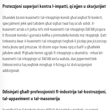
Protezzjoni superjuri kontra l-impatti, qċejjen u skurjurijiet
Għandek bżonn kuxxinetti tal-irkopptejn komdi għal xogħol fil-konkrit,
speċjalment jekk qed taħdem għal sigħat twal fuq uċuħ solidi. Il-
kuxxinett artab u li jieħu nifs mill-kuxxinetti tal-irkopptejn DAFAN jiżgura
li tħossok komdu l-ġurnata kollha u jimmudella komdu ma' rkopptejk. Qatt
tinkwieta dwar il-kuxxinetti tal-irkopptejn tiegħek li jiżolqu jew jiżżerżqu
meta jkunu qed jintużaw. Id-disinn sigur huwa rqiq u ħafif u għalhekk
jaħdem ukoll. M'għadx hemm uġigħ fl-irkopptejn u skumdità - mhux bil-
kuxxinetti tal-irkopptejn ta' DAFAN xorta waħda, dan jippermettilek
tikkonċentra fuq xogħlok mingħajr il-ħtieġa ta' distrazzjonijiet
addizzjonali.
Ddisinjati għall-professjonisti fl-industrija tal-kostruzzjoni,
tal-appaviment u tal-masonerija
Ix-xogħol fuq il-konkritu huwa diffiċli biżżejjed u perikolu, is-suport