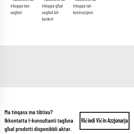
irkoppa tax-
irkoppa għal
irkoppa tal-
xogħol
xogħol bil-
kostruzzjoni
konkrit
Ma tinqasx ma tibtixu?
Ikkontatta l-konsultanti tagħna
Riċiedi Viċin Azzjonarja
għal prodotti disponibbli aktar.