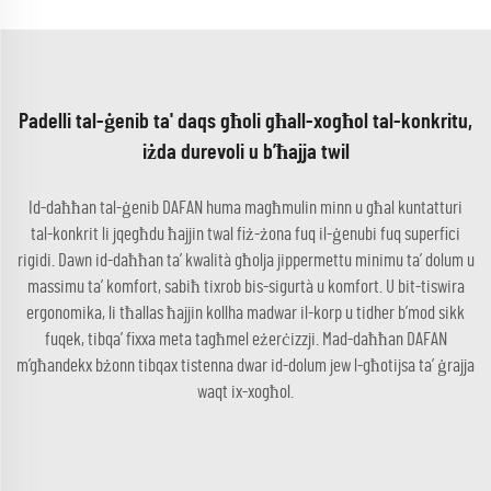
Padelli tal-ġenib ta' daqs għoli għall-xogħol tal-konkritu,
iżda durevoli u b’ħajja twil
Id-daħħan tal-ġenib DAFAN huma magħmulin minn u għal kuntatturi
tal-konkrit li jqegħdu ħajjin twal fiż-żona fuq il-ġenubi fuq superfici
rigidi. Dawn id-daħħan ta’ kwalità għolja jippermettu minimu ta’ dolum u
massimu ta’ komfort, sabiħ tixrob bis-sigurtà u komfort. U bit-tiswira
ergonomika, li tħallas ħajjin kollha madwar il-korp u tidher b’mod sikk
fuqek, tibqa’ fixxa meta tagħmel eżerċizzji. Mad-daħħan DAFAN
m’għandekx bżonn tibqax tistenna dwar id-dolum jew l-għotijsa ta’ ġrajja
waqt ix-xogħol.