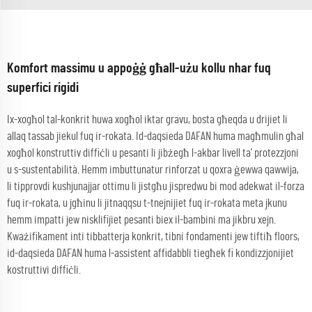
Komfort massimu u appoġġ għall-użu kollu nhar fuq
superfici rigidi
Ix-xogħol tal-konkrit huwa xogħol iktar gravu, bosta għeqda u drijiet li
allaq tassab jiekul fuq ir-rokata. Id-daqsieda DAFAN huma magħmulin għal
xogħol konstruttiv diffiċli u pesanti li jibżegħ l-akbar livell ta’ protezzjoni
u s-sustentabilità. Hemm imbuttunatur rinforzat u qoxra ġewwa qawwija,
li tipprovdi kushjunajjar ottimu li jistgħu jispredwu bi mod adekwat il-forza
fuq ir-rokata, u jgħinu li jitnaqqsu t-tnejnijiet fuq ir-rokata meta jkunu
hemm impatti jew nisklifijiet pesanti biex il-bambini ma jikbru xejn.
Kważifikament inti tibbatterja konkrit, tibni fondamenti jew tiftiħ floors,
id-daqsieda DAFAN huma l-assistent affidabbli tiegħek fi kondizzjonijiet
kostruttivi diffiċli.