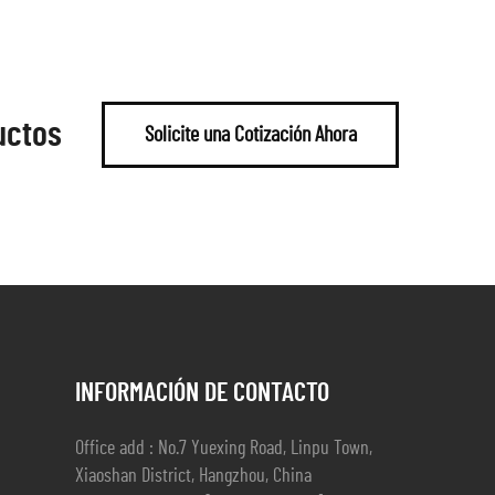
uctos
Solicite una Cotización Ahora
INFORMACIÓN DE CONTACTO
Office add : No.7 Yuexing Road, Linpu Town,
Xiaoshan District, Hangzhou, China