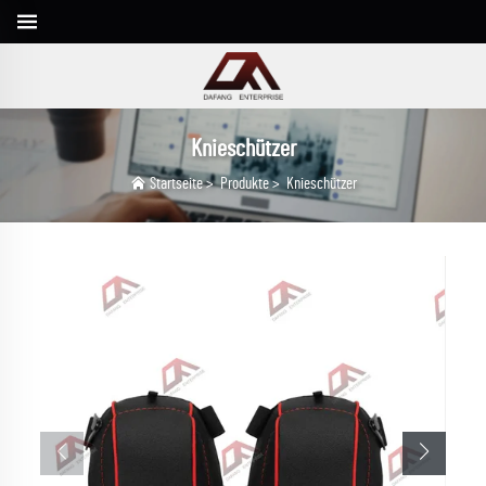
Knieschützer
Startseite
>
Produkte
>
Knieschützer