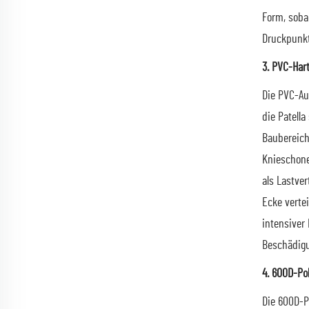
Form, soba
Druckpunkt
3. PVC-Har
Die PVC-Au
die Patell
Baubereich
Knieschone
als Lastve
Ecke vertei
intensiver
Beschädigu
4. 600D-Po
Die 600D-P