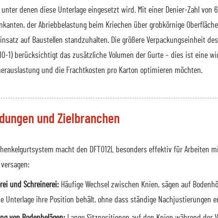
, unter denen diese Unterlage eingesetzt wird. Mit einer Denier-Zahl vo
nkanten, der Abriebbelastung beim Kriechen über grobkörnige Oberfläc
Einsatz auf Baustellen standzuhalten. Die größere Verpackungseinheit des
-1) berücksichtigt das zusätzliche Volumen der Gurte – dies ist eine wi
nerauslastung und die Frachtkosten pro Karton optimieren möchten.
ungen und Zielbranchen
henkelgurtsystem macht den DFT012L besonders effektiv für Arbeiten
 versagen:
rei und Schreinerei:
Häufige Wechsel zwischen Knien, sägen auf Bodenhöh
e Unterlage ihre Position behält, ohne dass ständige Nachjustierungen er