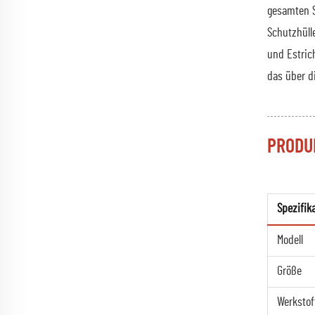
gesamten S
Schutzhüll
und Estric
das über d
PRODU
Spezifik
Modell
Größe
Werkstof