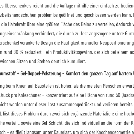
es Oberschenkels reicht und die Auflage mithilfe einer einfach zu bedien
rbeitshandschuhen problemlos geöffnet und geschlossen werden kann. 
die Haltekraft über eine größere Fläche des Beins zu verteilen; dadurch 
ngseinschränkung verhindert, die durch zu fest angezogene untere Gurte
rschenkel verankerte Design die Häufigkeit manueller Neupositionierung
m rund 80 % reduziert – ein Produktivitätsgewinn, der sich bei einem a
wischen Sitzen und Stehen deutlich kumuliert.
aumstoff + Gel-Doppel-Polsterung – Komfort den ganzen Tag auf hartem
ng beim Knien auf Baustellen ist höher, als die meisten Menschen erwart
 Druck pro Knieschoner – konzentriert auf eine Fläche von rund 50 Quadr
cht werden unter dieser Last zusammengedrückt und verlieren bereits 
L löst dieses Problem durch zwei sich ergänzende Materialien: eine hoc
he verteilt, sowie eine Gel-Schicht, die sich individuell an die Form der
isch – es fließt langsam unter Dauerlast, um sich der Knochengeometrie a