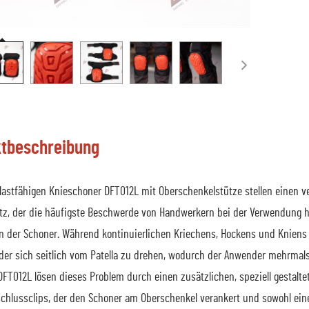
tbeschreibung
lastfähigen Knieschoner DFT012L mit Oberschenkelstütze stellen einen ve
tz, der die häufigste Beschwerde von Handwerkern bei der Verwendung h
n der Schoner. Während kontinuierlichen Kriechens, Hockens und Knien
der sich seitlich vom Patella zu drehen, wodurch der Anwender mehrmals
DFT012L lösen dieses Problem durch einen zusätzlichen, speziell gestalt
schlussclips, der den Schoner am Oberschenkel verankert und sowohl e