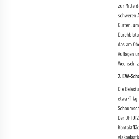
zur Mitte d
schweren A
Gurten, um 
Durchblutu
das am Obe
Auflagen u
Wechseln z
2. EVA-Sch
Die Belastu
etwa 41 kg
Schaumschi
Der DFT012
Kontaktfläc
viskoelast