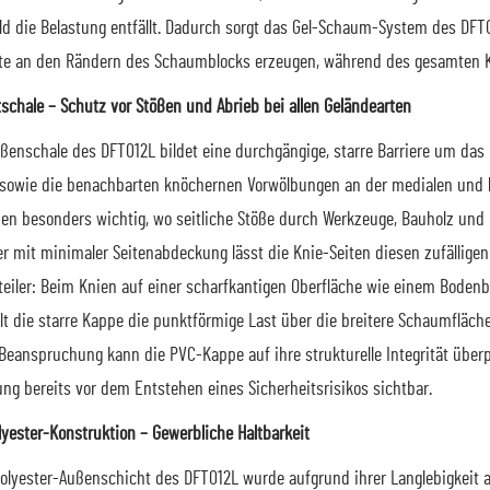
ld die Belastung entfällt. Dadurch sorgt das Gel-Schaum-System des DFT
e an den Rändern des Schaumblocks erzeugen, während des gesamten Kni
tschale – Schutz vor Stößen und Abrieb bei allen Geländearten
ßenschale des DFT012L bildet eine durchgängige, starre Barriere um das 
a sowie die benachbarten knöchernen Vorwölbungen an der medialen und la
en besonders wichtig, wo seitliche Stöße durch Werkzeuge, Bauholz und
r mit minimaler Seitenabdeckung lässt die Knie-Seiten diesen zufällig
rteiler: Beim Knien auf einer scharfkantigen Oberfläche wie einem Bodenb
lt die starre Kappe die punktförmige Last über die breitere Schaumfläche
 Beanspruchung kann die PVC-Kappe auf ihre strukturelle Integrität über
ng bereits vor dem Entstehen eines Sicherheitsrisikos sichtbar.
lyester-Konstruktion – Gewerbliche Haltbarkeit
olyester-Außenschicht des DFT012L wurde aufgrund ihrer Langlebigkeit 