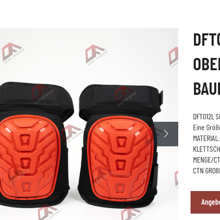
DFT
OBE
BAU
DFT012L 
Eine Größ
MATERIAL:
KLETTSCH
MENGE/CT
CTN GROß
Angebo