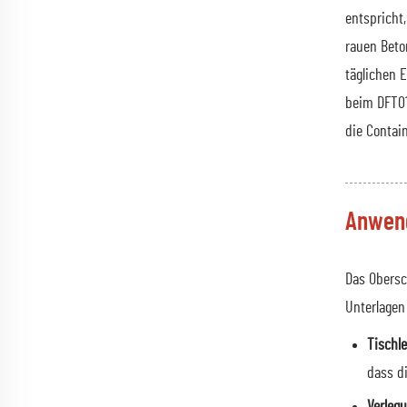
entspricht
rauen Beto
täglichen 
beim DFT010
die Contai
Anwend
Das Obersc
Unterlagen
Tischle
dass di