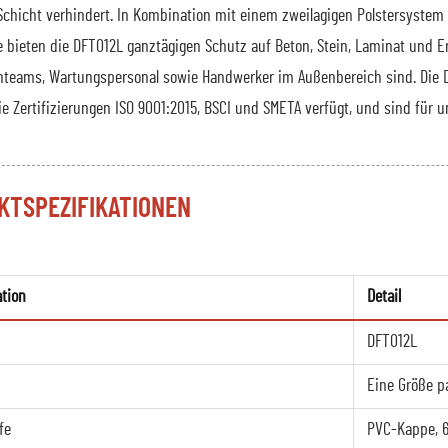
chicht verhindert. In Kombination mit einem zweilagigen Polstersystem
e bieten die DFT012L ganztägigen Schutz auf Beton, Stein, Laminat und E
hteams, Wartungspersonal sowie Handwerker im Außenbereich sind. Die D
ie Zertifizierungen ISO 9001:2015, BSCI und SMETA verfügt, und sind fü
KTSPEZIFIKATIONEN
ation
Detail
DFT012L
Eine Größe p
fe
PVC-Kappe, 6