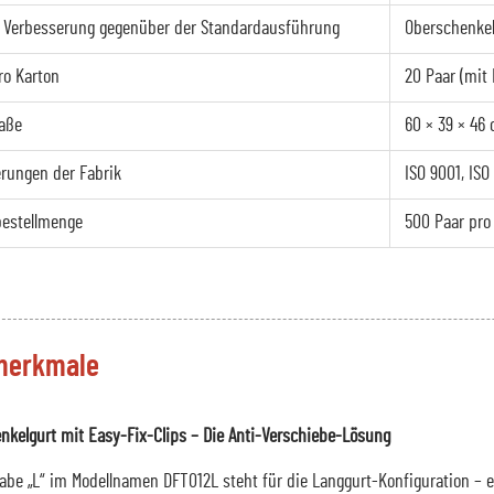
 Verbesserung gegenüber der Standardausführung
Oberschenkel
ro Karton
20 Paar (mit 
aße
60 × 39 × 46
ierungen der Fabrik
ISO 9001, ISO
estellmenge
500 Paar pro
merkmale
enkelgurt mit Easy-Fix-Clips – Die Anti-Verschiebe-Lösung
abe „L“ im Modellnamen DFT012L steht für die Langgurt-Konfiguration – e