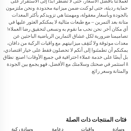
لعملائنا بأفضل الأسعار، حتى لا تضطر أبدًا إلى الاستقرار على
حماية رديئة، حتى لو كنت ضمن ميزانية محدودة. ونحن ملتزمون
بالجودة وبأسعار معقولة، ومهمتنا هي تزويدكم بأكثر المعدات
متانة بعد التمرين — مع طبعات مثالية لا يمكنكم العثور عليها في
أي مكان آخر. نحن نحب ما نقوم به ونسعى لتحقيق رضا العملاء!
تصاميمنا ضرورية لكل عشاق التمارين الرياضية الباحثين عن
معدات موثوقة ولا تُثقِف ميزانيتهم. مع واقيات الركبة من دافان،
يمكنكم أن تطمئنوا إلى أنكم لا تحصلون فقط على خيار اقتصادي،
بل أيضًا على خدمة عملاء احترافية في جميع الأوقات! اصنع: نطاق
A استثمر في صحتك وسلامتك مع الأفضل، فهو يجمع بين الجودة
والمتانة وسعر رائع.
فئات المنتجات ذات الصلة
وسادة
واقيات
دعامة
وسادة ركبة