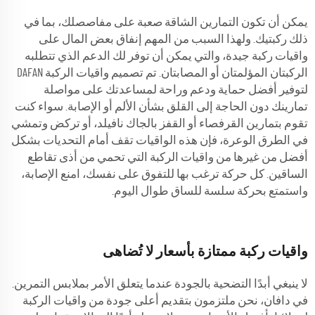
يمكن أن تكون التمارين الشاقة صعبة على مفاصصلك، بما في
ذلك ركبتيك. ولهذا السبب من المهم إنفاق بعض المال على
واقيات ركبة جيدة، والتي يمكن أن توفر لك الدعم الذي تتطلبه
الركبتان المؤلمتان أو المصابتان. تم تصميم واقيات الركبة DAFAN
لتوفير أفضل حماية ودعم وراحة لمساعدتك على مواصلة
تمارينك دون الحاجة إلى القلق بشأن الألم أو الإصابة. سواء كنت
تقوم بتمارين القرفصاء أو القفز بالجاك نافيلد، أو تركض وتمشي
في الطرق الوعرة، فإن هذه الواقيات تقف أمام التحديات بشكل
أفضل من غيرها من واقيات الركبة التي تحمي من أذى تقاطع
الساقين. كل حركة ترغب بها للتفوق على نفسك، امنع الإصابة،
واستمتع بحركة سلسة للساق طوال اليوم.
واقيات ركبة ممتازة بأسعار لا تُضاهى
لا ينبغي أبدًا التضحية بالجودة عندما يتعلق الأمر بملابس التمرين.
في دافان، نحن ملتزمون بتقديم أعلى جودة من واقيات الركبة