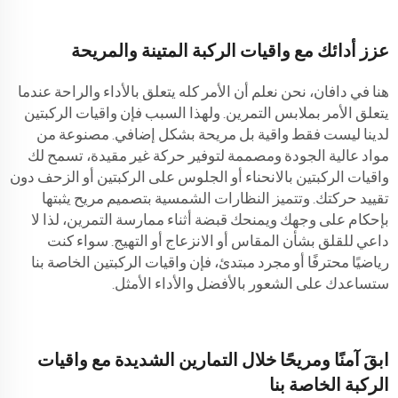
عزز أدائك مع واقيات الركبة المتينة والمريحة
هنا في دافان، نحن نعلم أن الأمر كله يتعلق بالأداء والراحة عندما
يتعلق الأمر بملابس التمرين. ولهذا السبب فإن واقيات الركبتين
لدينا ليست فقط واقية بل مريحة بشكل إضافي. مصنوعة من
مواد عالية الجودة ومصممة لتوفير حركة غير مقيدة، تسمح لك
واقيات الركبتين بالانحناء أو الجلوس على الركبتين أو الزحف دون
تقييد حركتك. وتتميز النظارات الشمسية بتصميم مريح يثبتها
بإحكام على وجهك ويمنحك قبضة أثناء ممارسة التمرين، لذا لا
داعي للقلق بشأن المقاس أو الانزعاج أو التهيج. سواء كنت
رياضيًا محترفًا أو مجرد مبتدئ، فإن واقيات الركبتين الخاصة بنا
ستساعدك على الشعور بالأفضل والأداء الأمثل.
ابقَ آمنًا ومريحًا خلال التمارين الشديدة مع واقيات
الركبة الخاصة بنا