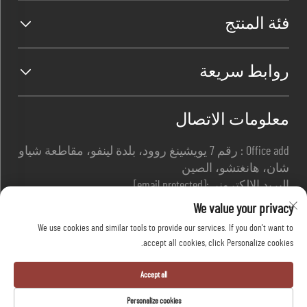
فئة المنتج
روابط سريعة
معلومات الاتصال
Office add : رقم 7 يويشينغ روود، بلدة لينفو، مقاطعة شياو
شان، هانغتشو، الصين
البريد الإلكتروني:
[email protected]
اتصل بي
+86-13967169961
We value your privacy
We use cookies and similar tools to provide our services. If you don't want to
accept all cookies, click Personalize cookies.
حقوق النشر © شركة هانغتشو دافانغ للسلامة
المحدودة جميع الحقوق محفوظة -
سياسة الخصوصية
-
Accept all
مدونة
Personalize cookies