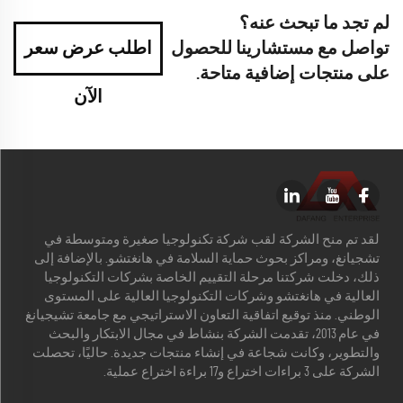
لم تجد ما تبحث عنه؟
تواصل مع مستشارينا للحصول
اطلب عرض سعر
على منتجات إضافية متاحة.
الآن
لقد تم منح الشركة لقب شركة تكنولوجيا صغيرة ومتوسطة في
تشجيانغ، ومراكز بحوث حماية السلامة في هانغتشو. بالإضافة إلى
ذلك، دخلت شركتنا مرحلة التقييم الخاصة بشركات التكنولوجيا
العالية في هانغتشو وشركات التكنولوجيا العالية على المستوى
الوطني. منذ توقيع اتفاقية التعاون الاستراتيجي مع جامعة تشيجيانغ
في عام 2013، تقدمت الشركة بنشاط في مجال الابتكار والبحث
والتطوير، وكانت شجاعة في إنشاء منتجات جديدة. حاليًا، تحصلت
الشركة على 3 براءات اختراع و17 براءة اختراع عملية.