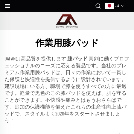
JA
作業用膝パッド
DAFANは高品質を提供します
膝パッド
真剣に働くプロフ
ェッショナルのニーズに応える製品です。当社のプレ
ミアム作業用膝パッドは、日々の作業において一貫し
た保護と快適性を提供するように設計されています。
建設現場にいる方、職場で膝を使うすべての方に最適
です。軽量で黒色のこの膝パッドを使えば、肌を守る
ことができます。不快感や痛みとはもうおさらばで
す。追加の保護機能を備えたこれらの生産性向上膝パ
ッドで、スタイルよく2020年をスタートさせましょ
う！