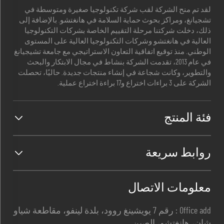
لقد تم منح الشركة لقب شركة تكنولوجيا صغيرة ومتوسطة في
تشجيانغ، ومراكز بحوث حماية السلامة في هانغتشو. بالإضافة إلى
ذلك، دخلت شركتنا مرحلة التقييم الخاصة بشركات التكنولوجيا
العالية في هانغتشو وشركات التكنولوجيا العالية على المستوى
الوطني. منذ توقيع اتفاقية التعاون الاستراتيجي مع جامعة تشيجيانغ
في عام 2013، تقدمت الشركة بنشاط في مجال الابتكار والبحث
والتطوير، وكانت شجاعة في إنشاء منتجات جديدة. حاليًا، تحصلت
الشركة على 3 براءات اختراع و17 براءة اختراع عملية.
فئة المنتج
روابط سريعة
معلومات الاتصال
Office add : رقم 7 يويشينغ روود، بلدة لينفو، مقاطعة شياو
شان، هانغتشو، الصين