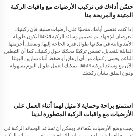
حسّن أداءك في تركيب الأرضيات مع واقيات الركبة
المتينة والمريحة منا.
إذا كنت تقضي أيامك منحنيًا على أرضيات صلبة، فإن ركبتيك
تتعرضان للإجهاد. تم تصميم وسائد الركبة DAFAN لتكون طويلة
الأمد وثابتة في مكانها طوال فترة الحاجة إليها. وبفضل أحزمتها
القابلة للتعديل، تضمن تركيبًا محكمًا حول ركبتيك، كما أن التبطين
الناعم يحمي ركبتيك من أي إرهاق أو ضغط أثناء تمارين اليوغا.
الآن مع وسائد الركبة DAFAN، يمكنك العمل طوال اليوم بسهولة
ودون القلق بشأن ركبتيك.
استمتع براحة وحماية لا مثيل لهما أثناء العمل على
الأرضيات مع واقيات الركبة المتطورة لدينا.
يجب وضع الأرضيات بكفاءة، ويمكن أن تساعد الوسائد الركبة في
تسريع العملية وزيادة مستويات الإنتاجية. تم تصميم وسائد الركبة