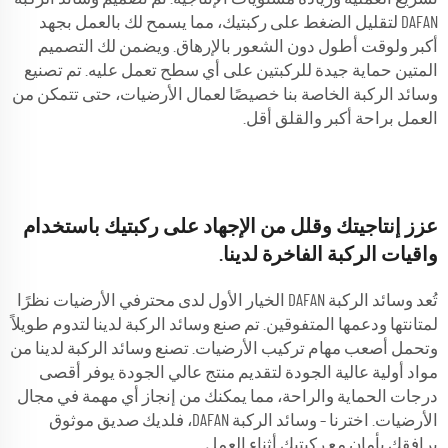
DAFAN لتقليل الضغط على ركبتيك، مما يسمح لك بالعمل بجهد
أكبر ولوقت أطول دون الشعور بالإرهاق. ويضمن لك التصميم
المتين حماية جيدة للركبتين على أي سطح تعمل عليه. تم تصنيع
وسائد الركبة الخاصة بنا خصيصًا لعمال الأرضيات، حتى تتمكن من
العمل براحة أكبر والقلق أقل.
عزز إنتاجيتك وقلل من الإجهاد على ركبتيك باستخدام
واقيات الركبة الفاخرة لدينا.
تُعد وسائد الركبة DAFAN الخيار الأول لدى محترفي الأرضيات نظرًا
لمتانتها ودعمها المتفوقين. تم صنع وسائد الركبة لدينا لتدوم طويلاً
وتحمل أصعب مهام تركيب الأرضيات. تصنع وسائد الركبة لدينا من
مواد أولية عالية الجودة لتقديم منتج عالي الجودة يوفر أقصى
درجات الحماية والراحة، مما يمكنك من إنجاز أي مهمة في مجال
الأرضيات. اخترنا – وسائد الركبة DAFAN، فلديك صديق موثوق
يرافقك بأمان مع ركبتيك أثناء العمل.