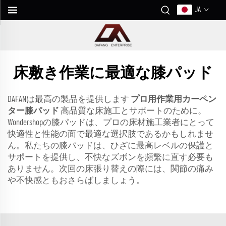
JA
床敷き作業に最適な膝パッド
DAFANは最高の製品を提供します
プロ用作業用カーペン
ター膝パッド
高品質な床施工とサポートのために。
Wondershopの膝パッドは、プロの床材施工業者にとって
快適性と性能の面で最適な選択肢であるかもしれませ
ん。私たちの膝パッドは、ひざに最高レベルの保護と
サポートを提供し、不快なズボンを頻繁に直す必要も
ありません。次回の床張り替えの際には、関節の痛み
や不快感ともおさらばしましょう。