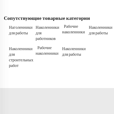
Сопутствующие товарные категории
Рабочие
Наголенники
Наколенники
Наколенники
наколенники
для работы
для
для работы
работников
Рабочие
Наколенники
Наколенники
наколенники
для
для работы
строительных
работ