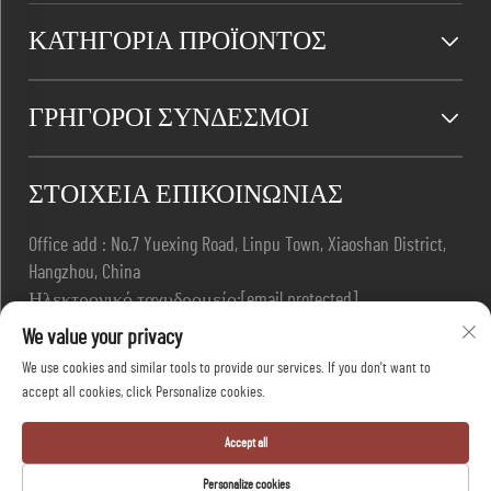
ΚΑΤΗΓΟΡΊΑ ΠΡΟΪΌΝΤΟΣ
ΓΡΉΓΟΡΟΙ ΣΎΝΔΕΣΜΟΙ
ΣΤΟΙΧΕΊΑ ΕΠΙΚΟΙΝΩΝΊΑΣ
Office add : No.7 Yuexing Road, Linpu Town, Xiaoshan District,
Hangzhou, China
Ηλεκτρονικό ταχυδρομείο:
[email protected]
Τηλέφωνο:
+86-13967169961
We value your privacy
We use cookies and similar tools to provide our services. If you don't want to
accept all cookies, click Personalize cookies.
Πνευματική Ιδιοκτησία © Hangzhou Dafang Safety Co.,Ltd.
Με την επιφύλαξη παντός δικαιώματος -
Πολιτική
Accept all
απορρήτου
-
Ιστολόγιο
Personalize cookies