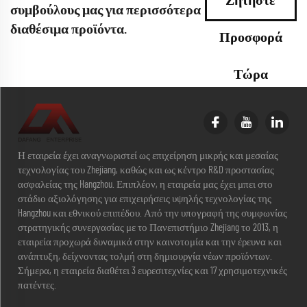
Ζητήστε
συμβούλους μας για περισσότερα
διαθέσιμα προϊόντα.
Προσφορά
Τώρα
Η εταιρεία έχει αναγνωριστεί ως επιχείρηση μικρής και μεσαίας
τεχνολογίας του Zhejiang, καθώς και ως κέντρο R&D προστασίας
ασφαλείας της Hangzhou. Επιπλέον, η εταιρεία μας έχει μπει στο
στάδιο αξιολόγησης για επιχειρήσεις υψηλής τεχνολογίας της
Hangzhou και εθνικού επιπέδου. Από την υπογραφή της συμφωνίας
στρατηγικής συνεργασίας με το Πανεπιστήμιο Zhejiang το 2013, η
εταιρεία προχωρά δυναμικά στην καινοτομία και την έρευνα και
ανάπτυξη, δείχνοντας τολμή στη δημιουργία νέων προϊόντων.
Σήμερα, η εταιρεία διαθέτει 3 ευρεσιτεχνίες και 17 χρησιμοτεχνικές
πατέντες.