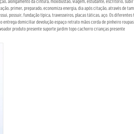
ação, alongamento da cintura, moxibustão, viagem, estudante, escritório, subir
ração, primer, preparado, economiza energia, dia após citação, através de ta
ssui, possuir, fundação típica, travesseiros, placas táticas, aço. Os diferent
ntrega domiciliar devolução espaço retrato mãos corda de pinheiro roupas po
voador produto presente suporte jardim topo cachorro crianças presente