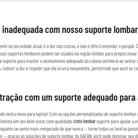
ra inadequada com nosso suporte lombar
 na sociedade atual, é a dor nas costas, e não é difícil entender o porquê.
ossos suportes lombares podem ser usados na região lombar para proporcionar 
 e suporte para manter o alinhamento adequado da coluna vertebral ao sentar 
, reduzir a dor e impedir que ela ocorra novamente, permitindo que você se co
tração com um suporte adequado para 
ada nesta mesa para laptop! Com as opções personalizadas de suporte lombar 
. Invista em seu bem-estar com qualidade
cinto lombar
suporte para ajudar a e
enquanto se sente mais revigorado do que nunca — torne todas as tarefas poss
er — graças às soluções de suporte lombar da DAFAN, você pode dominar seu d