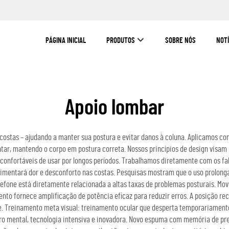
PÁGINA INICIAL
PRODUTOS
SOBRE NÓS
NOTÍ
Apoio lombar
 costas – ajudando a manter sua postura e evitar danos à coluna. Aplicamos 
entar, mantendo o corpo em postura correta. Nossos princípios de design visam
 confortáveis de usar por longos períodos. Trabalhamos diretamente com os fa
imentará dor e desconforto nas costas. Pesquisas mostram que o uso prolonga
efone está diretamente relacionada a altas taxas de problemas posturais. Mo
 fornece amplificação de potência eficaz para reduzir erros. A posição recl
de. Treinamento meta visual: treinamento ocular que desperta temporariamen
ro mental, tecnologia intensiva e inovadora. Novo espuma com memória de press