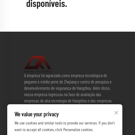
disponíveis.
A empresa foi agraciada como empresa tecnológica de
pequeno e médio porte de Zhejiang e centro de pesquisa e
desenvolvimento de segurança de Hangzhou. Além disso,
nossa empresa ingressou na fase de avaliação das
empresas de alta tecnologia de Hangzhou e das empresas
de alta tecnologia de nível nacional. Desde a assinatura do
acordo de cooperação estratégica com a Universidade de
We value your privacy
Zhejiang em 2013, a empresa tem avançado ativamente em
We use cookies and similar tools to provide our services. If you don't
inovação e pesquisa e desenvolvimento, mostrando
want to accept all cookies, click Personalize cookies.
coragem para criar novos produtos. Atualmente, a empresa