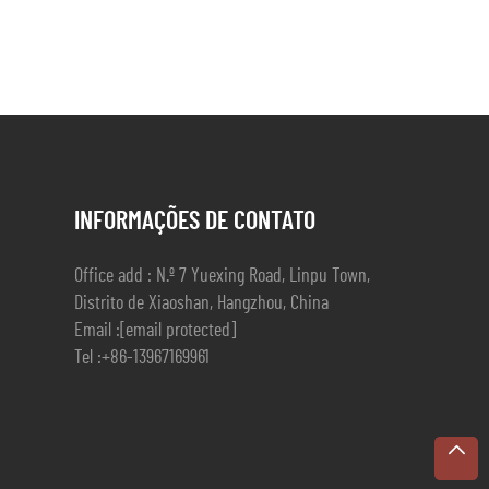
INFORMAÇÕES DE CONTATO
Office add : N.º 7 Yuexing Road, Linpu Town,
Distrito de Xiaoshan, Hangzhou, China
Email :
[email protected]
Tel :
+86-13967169961