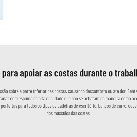
rofissional para Costas, Cinta de Sustentação para a Região Lombar
para apoiar as costas durante o traba
ão sobre a parte inferior das costas, causando desconforto ou até dor. Sent
fadas com espuma de alta qualidade que não se achatam da maneira como ac
erfeitas para todos os tipos de cadeiras de escritório, bancos de carro, cadei
dos músculos das costas.