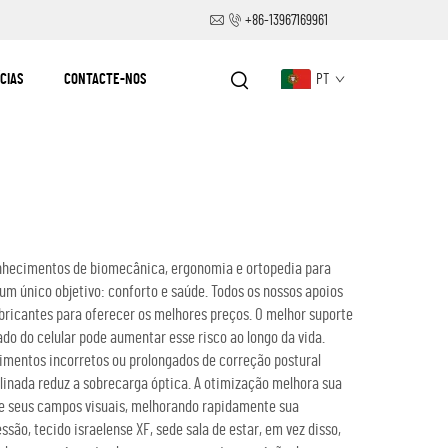
+86-13967169961
CIAS
CONTACTE-NOS
PT
conhecimentos de biomecânica, ergonomia e ortopedia para
 um único objetivo: conforto e saúde. Todos os nossos apoios
bricantes para oferecer os melhores preços. O melhor suporte
do do celular pode aumentar esse risco ao longo da vida.
vimentos incorretos ou prolongados de correção postural
inada reduz a sobrecarga óptica. A otimização melhora sua
te seus campos visuais, melhorando rapidamente sua
ão, tecido israelense XF, sede sala de estar, em vez disso,