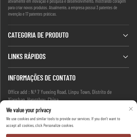
ativamente em inovação e pesquisa e desenvolvimento, mostrando coragem
para criar novos produtos. Atualmente, a empresa possui 3 patentes de
invenção e 17 patentes práticas.
CATEGORIA DE PRODUTO
LINKS RÁPIDOS
INFORMAÇÕES DE CONTATO
Office add : N.º 7 Yuexing Road, Linpu Town, Distrito de
Xiaoshan, Hangzhou, China
Email :
[email protected]
We value your privacy
Tel :
+86-13967169961
We use cookies and similar tools to provide our services. If you don't want to
accept all cookies, click Personalize cookies.