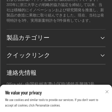
2013年に浙江大学との戦略的協力協定を締結して以来、当
社は積極的にイノベーションおよび研究開発を推進し、新
製品の創造に果敢に取り組んできました。現在、当社は発
明特許を3件、実用新案特許を17件保有しています。
製品カテゴリー
クイックリンク
連絡先情報
Office add : 中国杭州市蕭山区臨浦鎮岳興路7号
メール:
[email protected]
We value your privacy
連絡先:
+86-13967169961
We use cookies and similar tools to provide our services. If you don't want to
accept all cookies, click Personalize cookies.