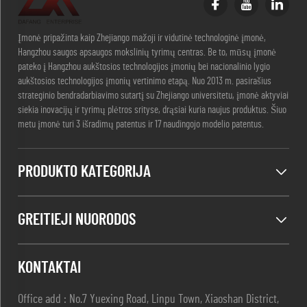
Įmonė pripažinta kaip Zhejiango mažoji ir vidutinė technologinė įmonė,
Hangzhou saugos apsaugos mokslinių tyrimų centras. Be to, mūsų įmonė
pateko į Hangzhou aukštosios technologijos įmonių bei nacionalinio lygio
aukštosios technologijos įmonių vertinimo etapą. Nuo 2013 m. pasirašius
strateginio bendradarbiavimo sutartį su Zhejiango universitetu, įmonė aktyviai
siekia inovacijų ir tyrimų plėtros srityse, drąsiai kuria naujus produktus. Šiuo
metu įmonė turi 3 išradimų patentus ir 17 naudingojo modelio patentus.
PRODUKTO KATEGORIJA
GREITIEJI NUORODOS
KONTAKTAI
Office add : No.7 Yuexing Road, Linpu Town, Xiaoshan District,