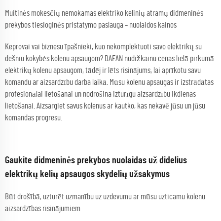
Muitinės mokesčių nemokamas elektriko kelinių atramų didmeninės
prekybos tiesioginės pristatymo paslauga – nuolaidos kainos
Keprovai vai biznesu īpašnieki, kuo nekomplektuoti savo elektrikų su
dešniu kokybės kolenu apsaugom? DAFAN nudižkainu cenas lielā pirkumā
elektrikų kolenu apsaugom, tādēj ir lēts risinājums, lai aprīkotu savu
komandu ar aizsardzību darba laikā. Mūsu kolenu apsaugas ir izstrādātas
profesionālai lietošanai un nodrošina izturīgu aizsardzību ikdienas
lietošanai. Aizsargiet savus kolenus ar kautko, kas nekavē jūsu un jūsu
komandas progresu.
Gaukite didmeninės prekybos nuolaidas už didelius
elektrikų kelių apsaugos skydelių užsakymus
Būt drošībā, uzturēt uzmanību uz uzdevumu ar mūsu uzticamu kolenu
aizsardzības risinājumiem