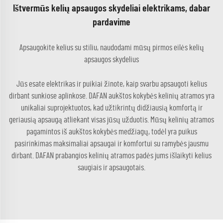
Ištvermūs kelių apsaugos skydeliai elektrikams, dabar
pardavime
Apsaugokite kelius su stiliu, naudodami mūsų pirmos eilės kelių
apsaugos skydelius
Jūs esate elektrikas ir puikiai žinote, kaip svarbu apsaugoti kelius
dirbant sunkiose aplinkose. DAFAN aukštos kokybės kelinių atramos yra
unikaliai suprojektuotos, kad užtikrintų didžiausią komfortą ir
geriausią apsaugą atliekant visas jūsų užduotis. Mūsų kelinių atramos
pagamintos iš aukštos kokybės medžiagų, todėl yra puikus
pasirinkimas maksimaliai apsaugai ir komfortui su ramybės jausmu
dirbant. DAFAN prabangios kelinių atramos padės jums išlaikyti kelius
saugiais ir apsaugotais.