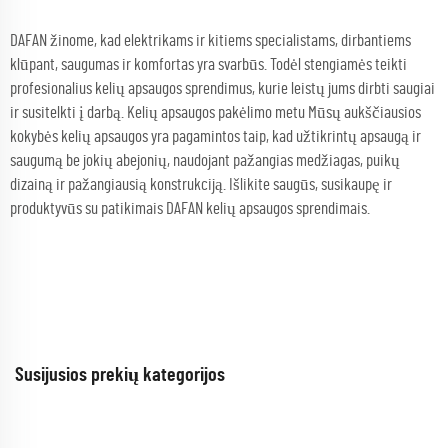
DAFAN žinome, kad elektrikams ir kitiems specialistams, dirbantiems
klūpant, saugumas ir komfortas yra svarbūs. Todėl stengiamės teikti
profesionalius kelių apsaugos sprendimus, kurie leistų jums dirbti saugiai
ir susitelkti į darbą. Kelių apsaugos pakėlimo metu Mūsų aukščiausios
kokybės kelių apsaugos yra pagamintos taip, kad užtikrintų apsaugą ir
saugumą be jokių abejonių, naudojant pažangias medžiagas, puikų
dizainą ir pažangiausią konstrukciją. Išlikite saugūs, susikaupę ir
produktyvūs su patikimais DAFAN kelių apsaugos sprendimais.
Susijusios prekių kategorijos