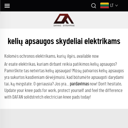
LT
kelių apsaugos skydeliai elektrikams
Kolomės ochronos elektrikams, kurių ilgės, available now
Ar esate elektrikas, kuriam dirbant reikia patikimos kelių apsaugos?
Pamirškite tas netvirtas kelių apsaugas! Mūsų patvarios kelių apsaugos
yra sukurtos kasdieniam dėvėjimuisi, kad būtumėte apsaugoti darydami
tai, ką mėgstate. O geriausia? Jos yra...
pardavimas
now! Don't hesitate,
Update your knee pads for work, protect yourself and feel the difference
with DAFAN solidstretch electrician knee pads today!