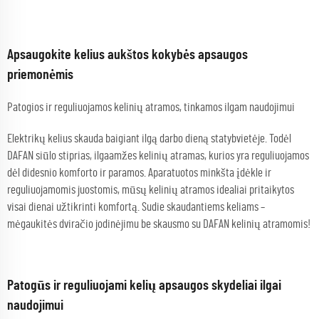
Apsaugokite kelius aukštos kokybės apsaugos
priemonėmis
Patogios ir reguliuojamos kelinių atramos, tinkamos ilgam naudojimui
Elektrikų kelius skauda baigiant ilgą darbo dieną statybvietėje. Todėl
DAFAN siūlo stiprias, ilgaamžes kelinių atramas, kurios yra reguliuojamos
dėl didesnio komforto ir paramos. Aparatuotos minkšta įdėkle ir
reguliuojamomis juostomis, mūsų kelinių atramos idealiai pritaikytos
visai dienai užtikrinti komfortą. Sudie skaudantiems keliams –
mėgaukitės dviračio jodinėjimu be skausmo su DAFAN kelinių atramomis!
Patogūs ir reguliuojami kelių apsaugos skydeliai ilgai
naudojimui