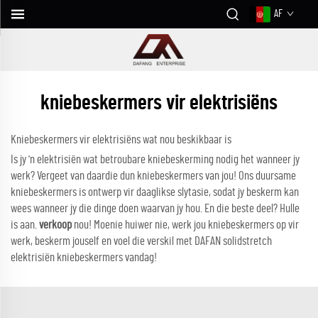
AF
kniebeskermers vir elektrisiëns
Kniebeskermers vir elektrisiëns wat nou beskikbaar is
Is jy 'n elektrisiën wat betroubare kniebeskerming nodig het wanneer jy
werk? Vergeet van daardie dun kniebeskermers van jou! Ons duursame
kniebeskermers is ontwerp vir daaglikse slytasie, sodat jy beskerm kan
wees wanneer jy die dinge doen waarvan jy hou. En die beste deel? Hulle
is aan.
verkoop
nou! Moenie huiwer nie, werk jou kniebeskermers op vir
werk, beskerm jouself en voel die verskil met DAFAN solidstretch
elektrisiën kniebeskermers vandag!