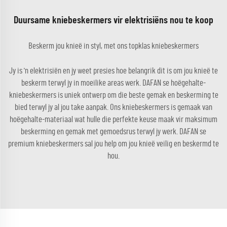
Duursame kniebeskermers vir elektrisiëns nou te koop
Beskerm jou knieë in styl, met ons topklas kniebeskermers
Jy is 'n elektrisiën en jy weet presies hoe belangrik dit is om jou knieë te
beskerm terwyl jy in moeilike areas werk. DAFAN se hoëgehalte-
kniebeskermers is uniek ontwerp om die beste gemak en beskerming te
bied terwyl jy al jou take aanpak. Ons kniebeskermers is gemaak van
hoëgehalte-materiaal wat hulle die perfekte keuse maak vir maksimum
beskerming en gemak met gemoedsrus terwyl jy werk. DAFAN se
premium kniebeskermers sal jou help om jou knieë veilig en beskermd te
hou.