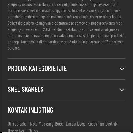
Zhejiang, as sow woon Hangzhou se veiligheidsbeskerming-navo-sentrum.
Daarbenewens het ons maatskappy die evaluasiefase van Hangzhou se hoë-
tegnologie-ondernemings en nasionale hoë-tegnologie-ondernemings bereik.
Sedert die ondertekening van die strategiese samewerkingsooreenkoms met
Zhejiang-universiteit in 2013, het die maatskappy voortvarend voortgegaan
met innovasie en navorsing en ontwikkeling, en was dapper om nuwe produkte
te skep. Tans beskik die maatskappy oor 3 uitvindingspatente en 17 praktiese
patente.
PRODUK KATEGORIETJIE
SNEL SKAKELS
KONTAK INLIGTING
Office add : No.7 Yuexing Road, Linpu Dorp, Xiaoshan Distrik,
Hangzhou, China