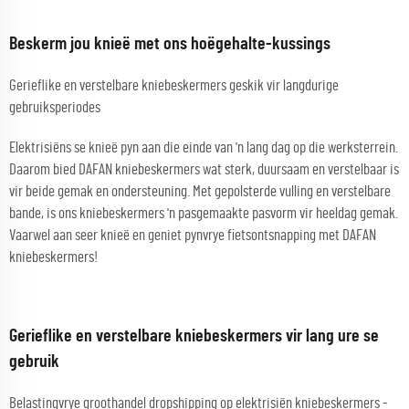
Beskerm jou knieë met ons hoëgehalte-kussings
Gerieflike en verstelbare kniebeskermers geskik vir langdurige
gebruiksperiodes
Elektrisiëns se knieë pyn aan die einde van 'n lang dag op die werksterrein.
Daarom bied DAFAN kniebeskermers wat sterk, duursaam en verstelbaar is
vir beide gemak en ondersteuning. Met gepolsterde vulling en verstelbare
bande, is ons kniebeskermers 'n pasgemaakte pasvorm vir heeldag gemak.
Vaarwel aan seer knieë en geniet pynvrye fietsontsnapping met DAFAN
kniebeskermers!
Gerieflike en verstelbare kniebeskermers vir lang ure se
gebruik
Belastingvrye groothandel dropshipping op elektrisiën kniebeskermers -