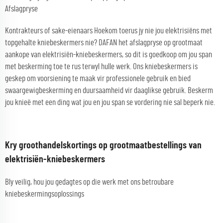
Afslagpryse
Kontrakteurs of sake-eienaars Hoekom toerus jy nie jou elektrisiëns met
topgehalte kniebeskermers nie? DAFAN het afslagpryse op grootmaat
aankope van elektrisiën-kniebeskermers, so dit is goedkoop om jou span
met beskerming toe te rus terwyl hulle werk. Ons kniebeskermers is
geskep om voorsiening te maak vir professionele gebruik en bied
swaargewigbeskerming en duursaamheid vir daaglikse gebruik. Beskerm
jou knieë met een ding wat jou en jou span se vordering nie sal beperk nie.
Kry groothandelskortings op grootmaatbestellings van
elektrisiën-kniebeskermers
Bly veilig, hou jou gedagtes op die werk met ons betroubare
kniebeskermingsoplossings