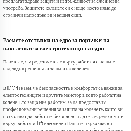
предлагат здрава защита и издръжливост за ежедневна
употреба. Защитете коленете си с нещо, което няма да
ограничи напредъка ви и вашия екип.
Вземете отстъпки на едро за поръчки на
наколенки за електротехници на едро
Пазете се, съсредоточете се върху работата с нашите
надеждни решения за защита на коленете
В DAFAN знаем, че безопасността и комфортът са важни за
електротехниците и другите майстори, които работят на
колене. Ето защо ние работим, за да предоставим
професионални решения за защита на коленете, които ви
позволяват да работите безопасно и да се съсредоточите
върху работата. Lift наколенки Нашите първокласни
наколенки са създадени, за да ви осигурят безпроблемна