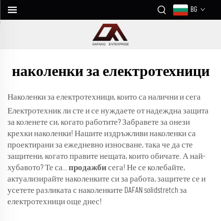
BG
наколенки за електротехници
Наколенки за електротехници, които са налични и сега
Електротехник ли сте и се нуждаете от надеждна защита
за коленете си, когато работите? Забравете за онези
крехки наколенки! Нашите издръжливи наколенки са
проектирани за ежедневно износване, така че да сте
защитени, когато правите нещата, които обичате. А най-
хубавото? Те са...
продажби
сега! Не се колебайте,
актуализирайте наколенките си за работа, защитете се и
усетете разликата с наколенките DAFAN solidstretch за
електротехници още днес!