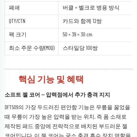
폐쇄
버클 + 벨크로 병용 방식
QTY/CTN
카드와 함께 12쌍
팩 크기
50 × 39 × 30 cm
최소 주문 수량(MOQ)
스타일당 100쌍
핵심 기능 및 혜택
소프트 젤 코어 — 압력점에서 추가 충격 지지
DFT509의 가장 두드러진 편안함 기능은 무릎을 꿇었을
때 무릎이 가장 높은 압력을 받는 위치, 즉 폼 소재로
제작된 패드 중앙에 전략적으로 배치된 부드러운 젤
코어입니다. 이 젤 코어는 국소 충격 흡수 장치 역할을