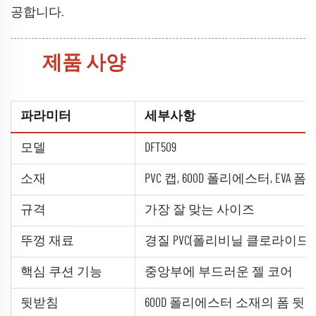
공합니다.
제품 사양
파라미터
세부사항
모델
DFT509
소재
PVC 캡, 600D 폴리에스터, EVA
규격
가장 잘 맞는 사이즈
뚜껑 재료
경질 PVC(폴리비닐 클로라이드)
핵심 쿠션 기능
중앙부에 부드러운 젤 코어
뒷받침
600D 폴리에스터 소재의 폼 뒷