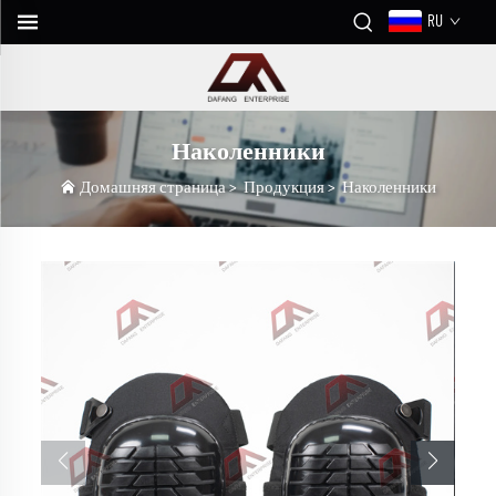
RU
Наколенники
Домашняя страница
>
Продукция
>
Наколенники