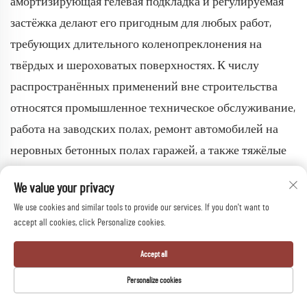
амортизирующая гелевая подкладка и регулируемая
застёжка делают его пригодным для любых работ,
требующих длительного коленопреклонения на
твёрдых и шероховатых поверхностях. К числу
распространённых применений вне строительства
относятся промышленное техническое обслуживание,
работа на заводских полах, ремонт автомобилей на
неровных бетонных полах гаражей, а также тяжёлые
ландшафтные и благоустроительные работы.
We value your privacy
В: Как DFT509 соотносится с аналогичными по цене
We use cookies and similar tools to provide our services. If you don't want to
строительными наколенниками других
accept all cookies, click Personalize cookies.
производителей?
Accept all
A: Будучи прямым производителем, компания Hangzhou
Personalize cookies
Dafang Safety исключает посреднические звенья и
связанную с ними наценку, поэтому коленки