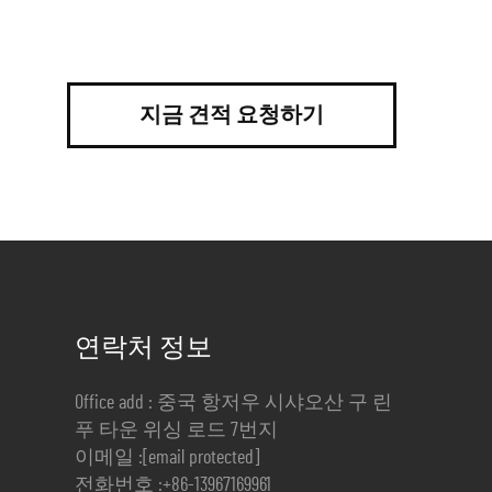
지금 견적 요청하기
연락처 정보
Office add : 중국 항저우 시샤오산 구 린
푸 타운 위싱 로드 7번지
이메일 :
[email protected]
전화번호 :
+86-13967169961