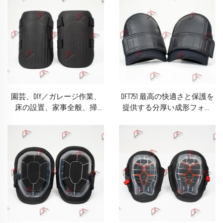
園芸、DIY／ガレージ作業、
DFT751 最高の快適さと保護を
床の設置、家事全般、掃
提供する分厚い成形フォー
除・こすり洗いなど、軽作
ム
業全般に最適