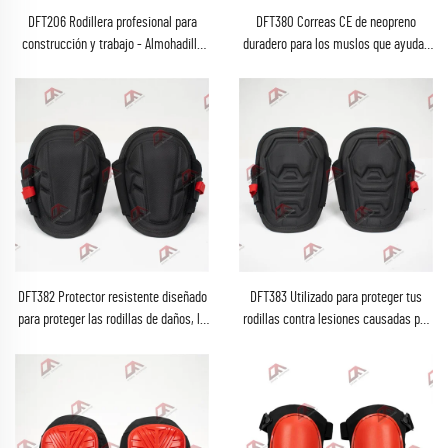
DFT206 Rodillera profesional para
DFT380 Correas CE de neopreno
construcción y trabajo - Almohadilla
duradero para los muslos que ayudan
resistente, cojín de gel y espuma
a mantener la rodillera en su lugar sin
extra grueso para jardinería,
cortar la circulación
instalación de pisos y limpieza
antideslizante
DFT382 Protector resistente diseñado
DFT383 Utilizado para proteger tus
para proteger las rodillas de daños, la
rodillas contra lesiones causadas por
capa endurecida protege contra rocas,
arrodillarse constantemente. Ideal
clavos, tornillos, vidrios y escombros
para superficies delicadas