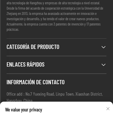
alta tecnología de Hangzhou y empresas de alta tecnología a nivel estatal.
Desde la firma del acuerdo de cooperación estratégica con la Universidad de
Zhejiang en 2013, la empresa ha avanzado activamente en innovación e
investigación y desarrollo, y ha tenido el valor de crear nuevos productos.
Actualmente, la empresa cuenta con 3 patentes de invención y 17 patentes
prácticas.
CATEGORÍA DE PRODUCTO
ENLACES RÁPIDOS
INFORMACIÓN DE CONTACTO
Office add : No.7 Yuexing Road, Linpu Town, Xiaoshan District,
Hangzhou, China
Correo electrónico:
[email protected]
We value your privacy