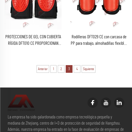
PROTECCIONES DE GEL CON CUBIERTA
Rodilleras DFT029 CE con carcasa de
RÍGIDA DFT010 CE PROPORCIONAN
PP para trabajo, almohadillas flexibles
EXCELENTE PROTECCIÓN Y
con correas ajustables durante la
ACOLCHADO PARA LAS RODILLAS
construcción
Anterior
1
2
3
4
Siguiente
La empresa ha sido galardonada como empresa tecnológica pequeña y
mediana de Zhejiang, centro de I+D de protección de seguridad de Hangzhou.
Además, nuestra empresa ha entrado en la fase de evaluación de empresas de