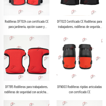
Rodilleras DFT024 con certificado CE
DFT023 Certificado CE Rodilleras para
para jardinería, opción suave y
trabajadores, rodilleras de seguridad
ergonómica para el trabajo, ligera
con almohadilla ergonómica de gel y
espuma para jardinería
DFT915 Rodilleras para trabajadores,
DFN003 Rodilleras rígidas articuladas
rodilleras de seguridad con acolchado
con certificado CE
ergonómico de espuma para jardinería