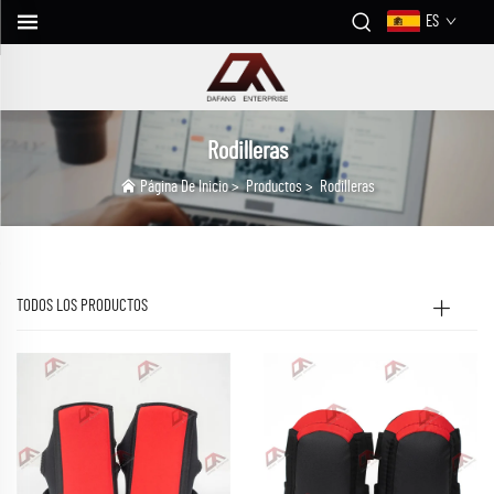
ES
Rodilleras
Página De Inicio
>
Productos
>
Rodilleras
TODOS LOS PRODUCTOS