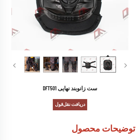
ست زانوبند نهایی DFT501
دریافت نقل‌قول
توضیحات محصول