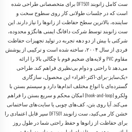
ست کامل زانو‌بند DFT501 برای متخصصانی طراحی شده
است که در جلسات طولانی کار روی سطوح سخت و
سایننده، بالاترین سطح حفاظت از زانوها را نیاز دارند. این
ست زانو‌بند توسط شرکت دافانگ ایمنی هانگژو محدوده،
شرکتی با بیش از دو دهه تجربه در تولید تجهیزات حفاظت
فردی از سال ۲۰۰۴، ساخته شده است و ترکیبی از پوشش
مقاوم PVC و لایه‌های ضخیم فوم با چگالی بالا را ارائه
می‌دهد تا راحتی و دوام بی‌نظیری فراهم کند. طراحی
«یک‌سایز-برای-اکثر-افراد» این محصول، سازگاری
گسترده‌ای با انواع مختلف اندام‌ها دارد و سیستم بستن با
وِلکرو (hook-and-loop) امکان محکم و سریع بستن را فراهم
می‌کند. آیا روی بتن، کف‌های چوبی یا سایت‌های ساختمانی
خشن کار می‌کنید، ست زانو‌بند DFT501 سپر قابل اعتمادی را
برای حفاظت از زانوها و حفظ راحتی شما در طول روز