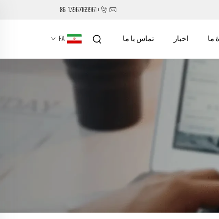
+86-13967169961
ٔ ما
اخبار
تماس با ما
FA