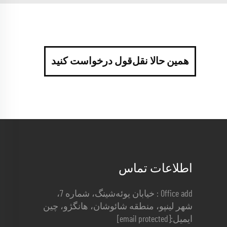
همین حالا نقل‌قول درخواست کنید
اطلاعات تماس
Office add : خیابان یوئه‌شینگ، شماره 7،
شهر لینپو، منطقه شائوشان، هانگژو، چین
ایمیل:
[email protected]