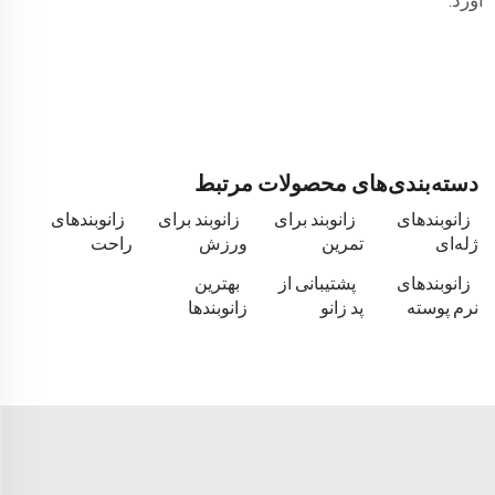
آورد.
دسته‌بندی‌های محصولات مرتبط
زانوبندهای
زانوبند برای
زانوبند برای
زانوبندهای
ژله‌ای
تمرین
ورزش
راحت
زانوبندهای
پشتیبانی از
بهترین
نرم پوسته
پد زانو
زانوبندها