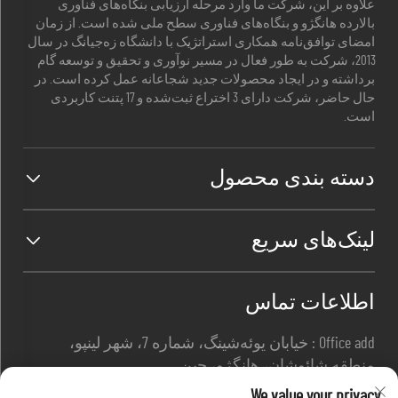
علاوه بر این، شرکت ما وارد مرحله ارزیابی بنگاه‌های فناوری
بالارده هانگژو و بنگاه‌های فناوری سطح ملی شده است. از زمان
امضای توافق‌نامه همکاری استراتژیک با دانشگاه زه‌جیانگ در سال
2013، شرکت به طور فعال در مسیر نوآوری و تحقیق و توسعه گام
برداشته و در ایجاد محصولات جدید شجاعانه عمل کرده است. در
حال حاضر، شرکت دارای 3 اختراع ثبت‌شده و 17 پتنت کاربردی
است.
دسته بندی محصول
لینک‌های سریع
اطلاعات تماس
Office add : خیابان یوئه‌شینگ، شماره 7، شهر لینپو،
منطقه شائوشان، هانگژو، چین
ایمیل:
[email protected]
We value your privacy