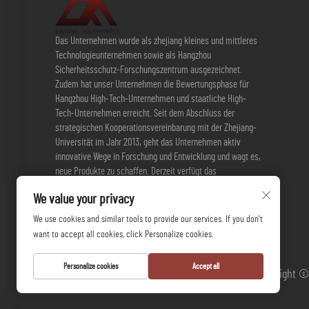
Das Unternehmen wurde als zhejiang kleines und mittleres
Technologieunternehmen sowie als Hangzhou
Sicherheitsschutz-Forschungszentrum ausgezeichnet.
Zudem hat unser Unternehmen die Bewertungsphase für
Hangzhou High-Tech-Unternehmen und staatliche High-
Tech-Unternehmen erreicht. Seit dem Abschluss der
strategischen Kooperationsvereinbarung mit der Zhejiang-
Universität im Jahr 2013, geht das Unternehmen aktiv
innovative Wege in Forschung und Entwicklung und wagt es,
neue Produkte zu schaffen. Derzeit verfügt das
Unternehmen über 3 Erfindungspatente und 17
We value your privacy
Gebrauchspatente.
We use cookies and similar tools to provide our services. If you don't
want to accept all cookies, click Personalize cookies.
Personalize cookies
Accept all
Copyright © 