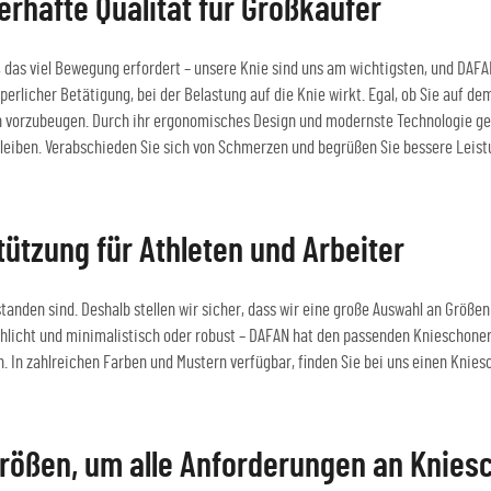
rhafte Qualität für Großkäufer
nd, das viel Bewegung erfordert – unsere Knie sind uns am wichtigsten, und DA
erlicher Betätigung, bei der Belastung auf die Knie wirkt. Egal, ob Sie auf d
en vorzubeugen. Durch ihr ergonomisches Design und modernste Technologie ge
u bleiben. Verabschieden Sie sich von Schmerzen und begrüßen Sie bessere Lei
ützung für Athleten und Arbeiter
tstanden sind. Deshalb stellen wir sicher, dass wir eine große Auswahl an Grö
hlicht und minimalistisch oder robust – DAFAN hat den passenden Knieschoner
en. In zahlreichen Farben und Mustern verfügbar, finden Sie bei uns einen Kni
rößen, um alle Anforderungen an Kniesc