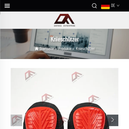
DE
Knieschützer
Startseite
>
Produkte
>
Knieschützer