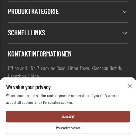
PRODUKTKATEGORIE
SCHNELLLINKS
KONTAKTINFORMATIONEN
Office add : Nr. 7 Yuexing Road, Linpu Town, Xiaoshan Bezirk,
Hangzhou, China
E-Mail:
[email protected]
We value your privacy
Tel.:
+86-13967169961
We use cookies and similar tools to provide our services. If you don't want to
accept all cookies, click Personalize cookies.
Copyright © Hangzhou Dafang Safety Co.,ltd Alle Rechte
Accept all
vorbehalten -
Datenschutzrichtlinie
-
BLOG
Personalize cookies