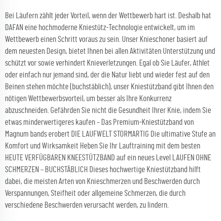
Bei Läufern zählt jeder Vorteil, wenn der Wettbewerb hart ist. Deshalb hat
DAFAN eine hochmoderne Kniestütz-Technologie entwickelt, um im
Wettbewerb einen Schritt voraus zu sein. Unser Knieschoner basiert auf
dem neuesten Design, bietet Ihnen bei allen Aktivitäten Unterstützung und
schützt vor sowie verhindert Knieverletzungen. Egal ob Sie Läufer, Athlet
oder einfach nur jemand sind, der die Natur liebt und wieder fest auf den
Beinen stehen möchte (buchstäblich), unser Kniestützband gibt Ihnen den
nötigen Wettbewerbsvorteil, um besser als Ihre Konkurrenz
abzuschneiden. Gefährden Sie nicht die Gesundheit Ihrer Knie, indem Sie
etwas minderwertigeres kaufen – Das Premium-Kniestützband von
Magnum bands erobert DIE LAUFWELT STORMARTIG Die ultimative Stufe an
Komfort und Wirksamkeit Heben Sie Ihr Lauftraining mit dem besten
HEUTE VERFÜGBAREN KNEESTÜTZBAND auf ein neues Level LAUFEN OHNE
SCHMERZEN – BUCHSTÄBLICH Dieses hochwertige Kniestützband hilft
dabei, die meisten Arten von Knieschmerzen und Beschwerden durch
Verspannungen, Steifheit oder allgemeine Schmerzen, die durch
verschiedene Beschwerden verursacht werden, zu lindern.