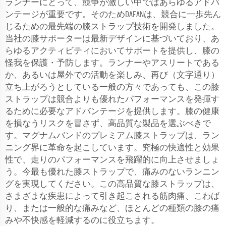
ランナーにとって、競争が激しい中ではあらゆるアドバ
ンテージが重要です。そのためDAFANは、競合に一歩先ん
じるための最先端の膝ストラップ技術を開発しました。
当社の膝サポーターは最新デザインに基づいており、あ
らゆるアクティビティにおいてサポートを提供し、膝の
怪我を保護・予防します。ランナーやアスリートである
か、あるいは屋外での活動を楽しみ、再び（文字通り）
立ち上がろうとしている一般の方々であっても、この膝
ストラップは競合よりも優れたパフォーマンスを発揮す
るために必要なアドバンテージを提供します。膝の健康
を損なうリスクを冒さず、高品質な製品を選ぶべきで
す。マグナムバンドのプレミアム膝ストラップは、ラン
ニング界に革命を起こしています。究極の快適性と効果
性で、走りのパフォーマンスを飛躍的に向上させましょ
う。今最も優れた膝ストラップで、痛みのないランニン
グを実現してください。この高品質な膝ストラップは、
さまざまな疾患によって引き起こされる筋肉痛、こわば
り、または一般的な痛みなど、ほとんどの種類の膝の痛
みや不快感を軽減するのに役立ちます。