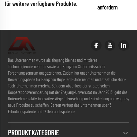
für weitere verfügbare Produkte.
anfordern
Das Unternehmen wurde als zhejiang kleines und mittleres
Technologieunternehmen sowie als Hangzhou Sicherheitsschutz-
Forschungszentrum ausgezeichnet. Zudem hat unser Unternehmen die
Bewertungsphase für Hangzhou High-Tech-Unternehmen und staatliche High-
Tech-Unternehmen erreicht. Seit dem Abschluss der strategischen
Kooperationsvereinbarung mit der Zhejiang-Universität im Jahr 2013, geht das
Unternehmen aktiv innovative Wege in Forschung und Entwicklung und wagt es,
neue Produkte zu schaffen. Derzeit verfügt das Unternehmen über 3
Erfindungspatente und 17 Gebrauchspatente.
PRODUKTKATEGORIE